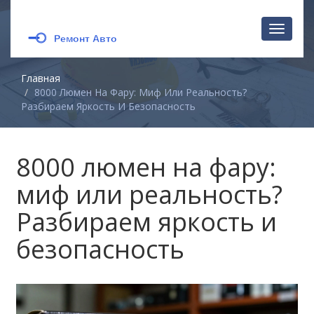
Перекл
навига
Главная
8000 Люмен На Фару: Миф Или Реальность?
Разбираем Яркость И Безопасность
8000 люмен на фару:
миф или реальность?
Разбираем яркость и
безопасность