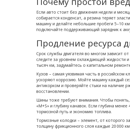
Почему простои вред
Если авто стоит без движения недели и месяц
собирается конденсат, а резина теряет эласт
машину и делайте небольшие пробеги 5–10 км.
подключайте поддерживающий зарядник к акк
Продление ресурса д
Срок службы двигателя во многом зависит от
следите за уровнем охлаждающей жидкости и 
тысяч км, задумайтесь о капитальном ремонт
Кузов – самая уязвимая часть в российском к
ускоряют коррозию. Мойте машину каждый с
антикорком и проверяйте стыки на наличие р
восстановлении.
Шины тоже требуют внимания. Чтобы понять,
«M+S» и глубину канавок. Если глубина менее
тормозной путь и экономию топлива.
Тормозные колодки – элемент, от которого з
толщину фрикционного слоя каждые 20 000 км