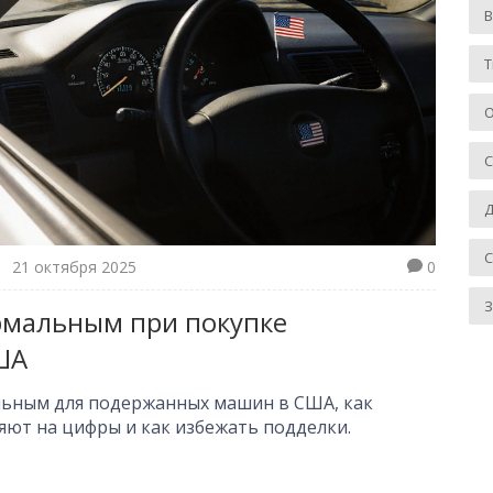
Т
О
Д
21 октября 2025
0
З
ормальным при покупке
ША
альным для подержанных машин в США, как
яют на цифры и как избежать подделки.