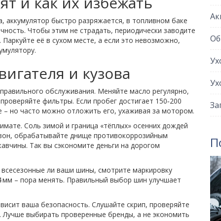
ят и как их избежать
Ак
а, аккумулятор быстро разряжается, в топливном баке
ичность. Чтобы этим не страдать, периодически заводите
Об
 Паркуйте её в сухом месте, а если это невозможно,
умулятору.
Ух
вигателя и кузова
Ух
 правильного обслуживания. Меняйте масло регулярно,
проверяйте фильтры. Если пробег достигает 150‑200
За
е – но часто можно отложить его, ухаживая за мотором.
лимате. Соль зимой и граница «тёплых» осенних дождей
езон, обрабатывайте днище противокоррозийным
П
жавчины. Так вы сэкономите деньги на дорогом
 всесезонные ли ваши шины, смотрите маркировку
 4 мм – пора менять. Правильный выбор шин улучшает
ависит ваша безопасность. Слушайте скрип, проверяйте
. Лучше выбирать проверенные бренды, а не экономить