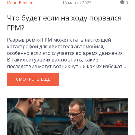
Иван Беляев
15 марта 2025
0
Что будет если на ходу порвался
ГРМ?
Разрыв ремня ГРМ может стать настоящей
катастрофой для двигателя автомобиля,
особенно если это случается во время движения.
В таких ситуациях важно знать, какие
последствия могут возникнуть и как их избежать.
В статье обсуждаем, как правильно проводить
замену ремня, чтобы избежать неприятностей, и
СМОТРЕТЬ ЕЩЕ
какие полезные советы помогут продлить срок
его службы. Независимо от вашего водительского
опыта, эти знания помогут уберечь ваш
автомобиль от серьезных поломок.