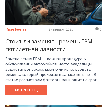
Иван Беляев
27 января 2025
0
Стоит ли заменять ремень ГРМ
пятилетней давности
Замена ремня ГРМ — важная процедура в
обслуживании автомобиля. Часто владельцы
задаются вопросом, можно ли использовать
ремень, который пролежал в запасе пять лет. В
статье рассмотрим факторы, влияющие на срок
службы ремня ГРМ и что делать с ремнем,
который больше пяти лет. Также обсудим
СМОТРЕТЬ ЕЩЕ
возможные последствия поздней замены ремня и
приведем советы по уходу за ним.