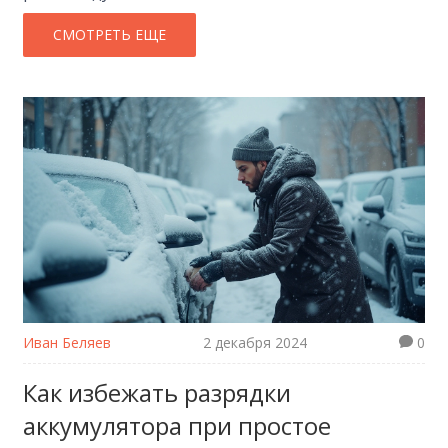
эффективности или несоответствия стандартам.
Также даются полезные советы по подбору
СМОТРЕТЬ ЕЩЕ
оптимальных световых решений. Узнайте о
возможных рисках использования неподходящих
ламп и как этого избежать.
Иван Беляев
2 декабря 2024
0
Как избежать разрядки
аккумулятора при простое