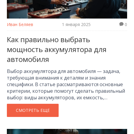
Иван Беляев
1 января 2025
0
Как правильно выбрать
мощность аккумулятора для
автомобиля
Выбор аккумулятора для автомобиля — задача,
требующая внимания к деталям и знания
специфики. В статье рассматриваются основные
критерии, которые помогут сделать правильный
выбор: виды аккумуляторов, их емкость,
напряжение и параметры, которые стоит
принимать в учет. Знание этих нюансов позволит
СМОТРЕТЬ ЕЩЕ
избежать проблем с запуском двигателя,
особенно в холодное время года. Приведены
советы от экспертов и реальные примеры из