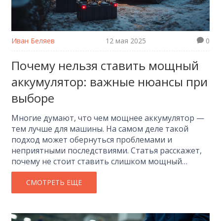
Иван Беляев
12 мая 2025
0
Почему нельзя ставить мощный
аккумулятор: важные нюансы при
выборе
Многие думают, что чем мощнее аккумулятор —
тем лучше для машины. На самом деле такой
подход может обернуться проблемами и
неприятными последствиями. Статья расскажет,
почему не стоит ставить слишком мощный
аккумулятор, какие подводные камни можно
встретить и как действительно правильно
СМОТРЕТЬ ЕЩЕ
подобрать батарею под свой автомобиль.
Разберём реальные примеры и советы, чтобы
избежать лишних трат и проблем.