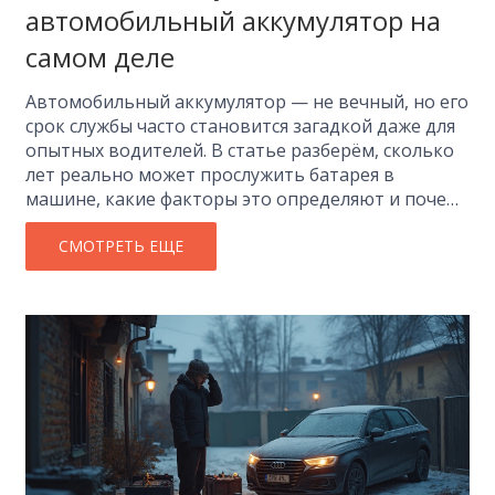
автомобильный аккумулятор на
самом деле
Автомобильный аккумулятор — не вечный, но его
срок службы часто становится загадкой даже для
опытных водителей. В статье разберём, сколько
лет реально может прослужить батарея в
машине, какие факторы это определяют и почему
одна батарея 'умирает' через три года, а другая
держится до шести. На простом примере
СМОТРЕТЬ ЕЩЕ
расскажем, как не проморгать первые признаки
износа. Поделимся лайфхаками по уходу и
простыми советами по выбору аккумулятора.