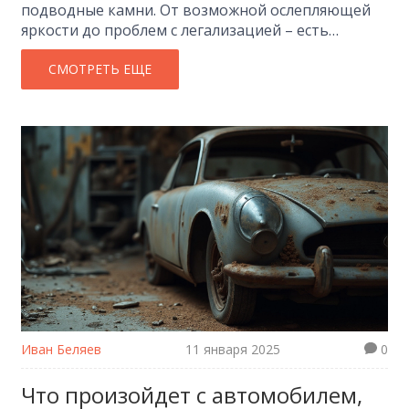
подводные камни. От возможной ослепляющей
яркости до проблем с легализацией – есть
множество причин, по которым их стоило бы
дважды обдумать перед установкой. В статье мы
СМОТРЕТЬ ЕЩЕ
обсудим различные аспекты применения
светодиодов в автомобильных фарах и
предложим полезные советы по выбору.
Посмотрите, как правильный подход может
сохранить вашу безопасность на дороге.
Иван Беляев
11 января 2025
0
Что произойдет с автомобилем,