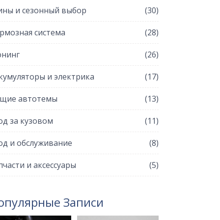
ны и сезонный выбор
(30)
рмозная система
(28)
нинг
(26)
кумуляторы и электрика
(17)
щие автотемы
(13)
од за кузовом
(11)
од и обслуживание
(8)
пчасти и аксессуары
(5)
опулярные Записи