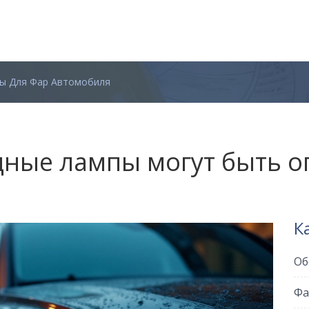
ы Для Фар Автомобиля
ные лампы могут быть о
К
Об
Фа