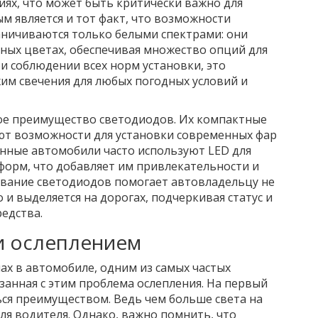
иях, что может быть критически важно для
м является и тот факт, что возможности
аничиваются только белыми спектрами: они
ных цветах, обеспечивая множество опций для
и соблюдении всех норм установки, это
м свечения для любых погодных условий и
ое преимущество светодиодов. Их компактные
ют возможности для установки современных фар
нные автомобили часто используют LED для
форм, что добавляет им привлекательности и
ование светодиодов помогает автовладельцу не
 и выделяется на дорогах, подчеркивая статус и
едства.
и ослеплением
ах в автомобиле, одним из самых частых
язанная с этим проблема ослепления. На первый
ься преимуществом. Ведь чем больше света на
для водителя. Однако, важно помнить, что