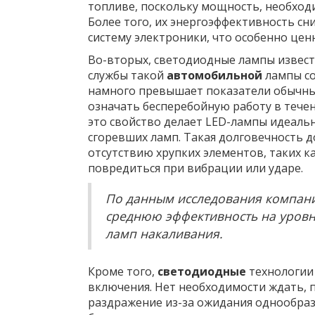
топливе, поскольку мощность, необход
Более того, их энергоэффективность сн
систему электроники, что особенно цен
Во-вторых, светодиодные лампы извест
службы такой
автомобильной
лампы сос
намного превышает показатели обычных
означать бесперебойную работу в тече
это свойство делает LED-лампы идеальн
сгоревших ламп. Такая долговечность д
отсутствию хрупких элементов, таких к
повредиться при вибрации или ударе.
По данным исследования компани
среднюю эффективность на уровн
ламп накаливания.
Кроме того,
светодиодные
технологии
включения. Нет необходимости ждать, п
раздражение из-за ожидания однообраз