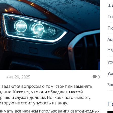
Ши
То
Тю
Ак
Об
Ух
Ух
янв 20, 2025
0
За
задаются вопросом о том, стоит ли заменять
дные. Кажется, что они обладают массой
ргию и служат дольше. Но, как часто бывает,
П
торую не стоит упускать из виду.
нимать все нюансы использования светодиодных