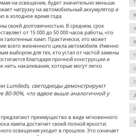
имая на освещение, будет значительно меньше.
ижает нагрузку на автомобильный аккумулятор и
но в холодное время года.
ны своей долговечностью. В среднем, срок
З
тавляет от 15 000 до 50 000 часов работы, что
 галогенных ламп. Практически, это может
ние всего жизненного цикла автомобиля. Именно
ым выбором для тех, кто устал от частой замены
Т
остигается благодаря прочной конструкции и
ак нить накаливания, которые могут легко
О
и Lumileds, светодиоды демонстрируют
е 80-90%, что вдвое выше аналогичной у
Д
 предлагают преимущество в виде мгновенного
З
ока лампа достигнет своей полной яркости;
ного освещения уходит в прошлое. Это означает