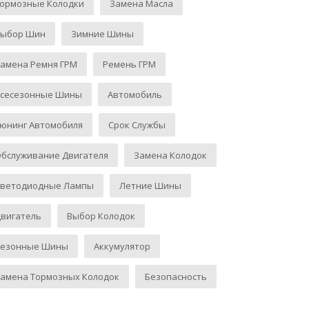
Тормозные Колодки
Замена Масла
Выбор Шин
Зимние Шины
амена Ремня ГРМ
Ремень ГРМ
Всесезонные Шины
Автомобиль
юнинг Автомобиля
Срок Службы
бслуживание Двигателя
Замена Колодок
Светодиодные Лампы
Летние Шины
вигатель
Выбор Колодок
Сезонные Шины
Аккумулятор
амена Тормозных Колодок
Безопасность