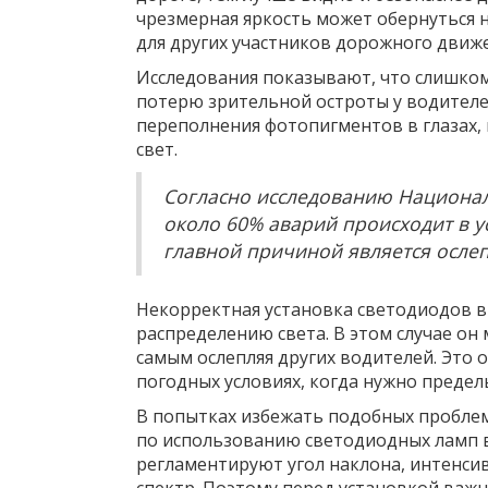
чрезмерная яркость может обернуться н
для других участников дорожного движе
Исследования показывают, что слишко
потерю зрительной остроты у водителей
переполнения фотопигментов в глазах, к
свет.
Согласно исследованию Национал
около 60% аварий происходит в у
главной причиной является осле
Некорректная установка светодиодов в
распределению света. В этом случае он
самым ослепляя других водителей. Это о
погодных условиях, когда нужно предел
В попытках избежать подобных проблем
по использованию светодиодных ламп 
регламентируют угол наклона, интенси