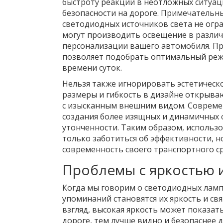
быстроту реакции в неотложных ситуац
безопасности на дороге. Примечательны
светодиодных источников света не огр
могут производить освещение в различ
персонализации вашего автомобиля. Пр
позволяет подобрать оптимальный режи
времени суток.
Нельзя также игнорировать эстетическ
размеры и гибкость в дизайне открыва
с изысканным внешним видом. Совреме
создания более изящных и динамичных 
утонченности. Таким образом, использ
только заботиться об эффективности, но
современность своего транспортного ср
Проблемы с яркостью 
Когда мы говорим о светодиодных ламп
упоминаний становятся их яркость и св
взгляд, высокая яркость может показат
дороге, тем лучше видно и безопаснее 