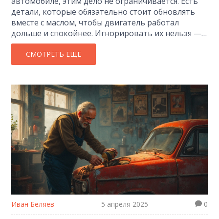
автомобиле, этим дело не ограничивается. Есть
детали, которые обязательно стоит обновлять
вместе с маслом, чтобы двигатель работал
дольше и спокойнее. Игнорировать их нельзя —
это простое правило экономит кучу нервов и
денег на ремонте. В статье рассказано, что и
СМОТРЕТЬ ЕЩЕ
почему стоит менять одновременно с моторным
маслом. Всё на практике и без лишней воды.
Иван Беляев
5 апреля 2025
0