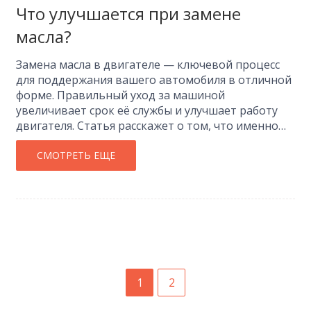
Что улучшается при замене
масла?
Замена масла в двигателе — ключевой процесс
для поддержания вашего автомобиля в отличной
форме. Правильный уход за машиной
увеличивает срок её службы и улучшает работу
двигателя. Статья расскажет о том, что именно
улучшается после замены масла и почему это так
важно. Вы узнаете, каким образом свежее масло
СМОТРЕТЬ ЕЩЕ
может помочь вашему автомобилю работать
эффективнее и как оно влияет на расход топлива
и выбросы. Кроме того, раскроем интересные
факты об этом важном процессе.
1
2