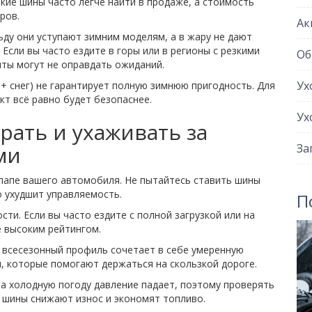
акие шины часто легче найти в продаже, а стоимость
ров.
Ак
льду они уступают зимним моделям, а в жару не дают
 Если вы часто ездите в горы или в регионы с резкими
Об
ты могут не оправдать ожиданий.
Ух
+ снег) не гарантирует полную зимнюю пригодность. Для
т всё равно будет безопаснее.
Ух
рать и ухаживать за
ми
За
 папе вашего автомобиля. Не пытайтесь ставить шины
о ухудшит управляемость.
П
сти. Если вы часто ездите с полной загрузкой или на
е высоким рейтингом.
 всесезонный профиль сочетает в себе умеренную
и, которые помогают держаться на скользкой дороге.
На холодную погоду давление падает, поэтому проверять
 шины снижают износ и экономят топливо.