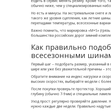
ездить в сервис менять резину. Кроме того, т
обычно ниже, чем у специализированных набо
Но есть и минусы. На экстремальном снеге и 
такого же уровня сцепления, как летние шины.
перепадами температуры, всесезонные вариан
Важно помнить, что маркировка «M+S» (грязь 
большинства российских дорог зимний комплек
Как правильно подоб
всесезонными шина
Первый шаг – подобрать размер, указанный в
шире или уже без уважительной причины – эт
Обратите внимание на индекс нагрузки и скоро
высоких скоростях, выбирайте модели с боле
После покупки проверьте протектор. Хороший
глубину (обычно 7‑9 мм) и специальные ламел
Уход прост: регулярно проверяйте давление. 
нужно каждые две недели. Правильно надутые