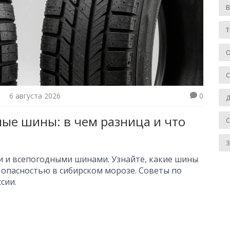
Т
О
6 августа 2026
0
Д
ые шины: в чем разница и что
З
 и всепогодными шинами. Узнайте, какие шины
т опасностью в сибирском морозе. Советы по
сии.