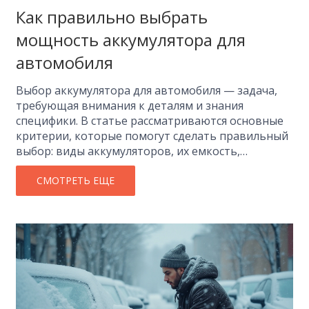
Как правильно выбрать
мощность аккумулятора для
автомобиля
Выбор аккумулятора для автомобиля — задача,
требующая внимания к деталям и знания
специфики. В статье рассматриваются основные
критерии, которые помогут сделать правильный
выбор: виды аккумуляторов, их емкость,
напряжение и параметры, которые стоит
принимать в учет. Знание этих нюансов позволит
СМОТРЕТЬ ЕЩЕ
избежать проблем с запуском двигателя,
особенно в холодное время года. Приведены
советы от экспертов и реальные примеры из
жизни автомобилистов. Отправьтесь в магазин с
уверенностью и вернитесь с покупкой, которая
вас не подведет.