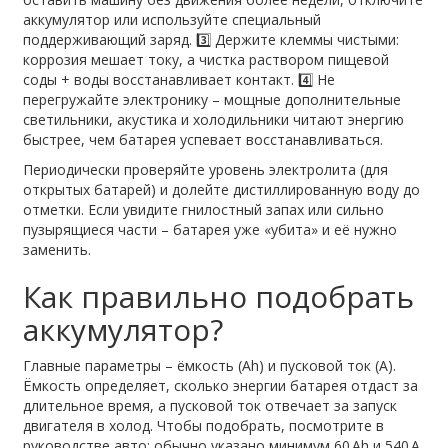
аккумулятор или используйте специальный
поддерживающий заряд. 3️⃣ Держите клеммы чистыми:
коррозия мешает току, а чистка раствором пищевой
соды + воды восстанавливает контакт. 4️⃣ Не
перегружайте электронику – мощные дополнительные
светильники, акустика и холодильники читают энергию
быстрее, чем батарея успевает восстанавливаться.
Периодически проверяйте уровень электролита (для
открытых батарей) и долейте дистиллированную воду до
отметки. Если увидите гнилостный запах или сильно
пузырящиеся части – батарея уже «убита» и её нужно
заменить.
Как правильно подобрать
аккумулятор?
Главные параметры – ёмкость (Ah) и пусковой ток (A).
Ёмкость определяет, сколько энергии батарея отдаст за
длительное время, а пусковой ток отвечает за запуск
двигателя в холод. Чтобы подобрать, посмотрите в
руководстве авто: обычно указано минимум 60 Ah и 540 A