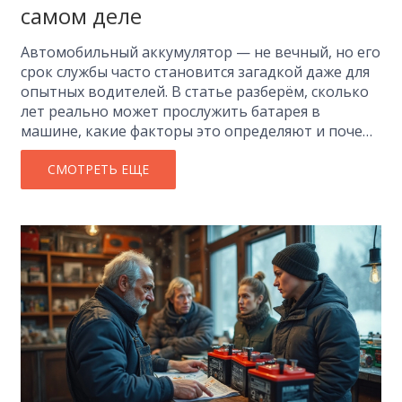
самом деле
Автомобильный аккумулятор — не вечный, но его
срок службы часто становится загадкой даже для
опытных водителей. В статье разберём, сколько
лет реально может прослужить батарея в
машине, какие факторы это определяют и почему
одна батарея 'умирает' через три года, а другая
держится до шести. На простом примере
СМОТРЕТЬ ЕЩЕ
расскажем, как не проморгать первые признаки
износа. Поделимся лайфхаками по уходу и
простыми советами по выбору аккумулятора.