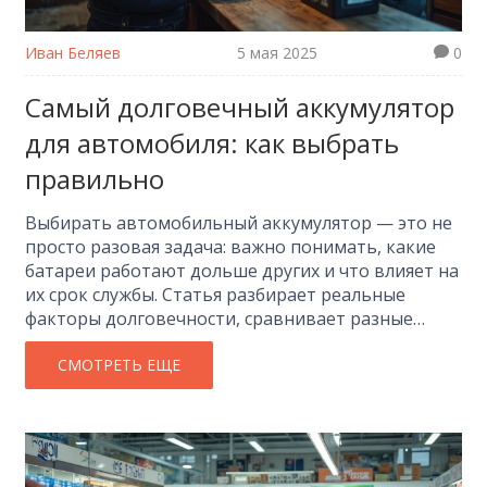
Иван Беляев
5 мая 2025
0
Самый долговечный аккумулятор
для автомобиля: как выбрать
правильно
Выбирать автомобильный аккумулятор — это не
просто разовая задача: важно понимать, какие
батареи работают дольше других и что влияет на
их срок службы. Статья разбирает реальные
факторы долговечности, сравнивает разные
типы аккумуляторов и рассказывает, как
распознать качественную батарею в магазине.
СМОТРЕТЬ ЕЩЕ
Также вы найдете советы по эксплуатации,
которые продлевают жизнь даже бюджетной
модели. Узнаете, когда стоит покупать дорогую
батарею, а когда разумнее сэкономить.