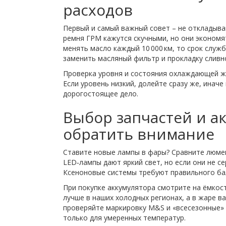
расходов
Первый и самый важный совет – не откладыва
ремня ГРМ кажутся скучными, но они экономят
менять масло каждый 10 000 км, то срок служб
заменить масляный фильтр и прокладку сливно
Проверка уровня и состояния охлаждающей жи
Если уровень низкий, долейте сразу же, инач
дорогостоящее дело.
Выбор запчастей и ак
обратить внимание
Ставите новые лампы в фары? Сравните люмен
LED‑лампы дают яркий свет, но если они не с
Ксеноновые системы требуют правильного балл
При покупке аккумулятора смотрите на ёмкост
лучше в наших холодных регионах, а в жаре в
проверяйте маркировку M&S и «всесезонные» 
только для умеренных температур.