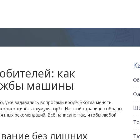
К
юбителей: как
Об
лужбы машины
Фа
го, уже задавались вопросами вроде: «Когда менять
Ши
Сколько живёт аккумулятор?». На этой странице собраны
нятных рекомендаций. Всё написано так, чтобы любой
То
ивание без лишних
Тю