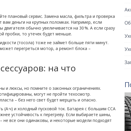
Ак
йте плановый сервис. Замена масла, фильтра и проверка
 вам деньги на крупных поломках. Например, если
Об
ы двигателя обычно увеличивается на 30 %. А если сразу
й пробки, то утечек будет меньше.
Ух
дкости (тосола) тоже не займет больше пяти минут.
е может перегреться мотор, а ремонт блока –
Ух
За
сессуаров: на что
П
ы и люксы, но помните о законных ограничениях.
ертифицированы, могут не пройти техосмотр.
аста – без него свет будет мерцать и опасно.
ь (А·ч) и холодный пусковой ток. Батарея с большим CCA
ажнее устойчивость к перегреву. Если выбираете шины,
– не все они одинаковы, и некоторые модели подходят