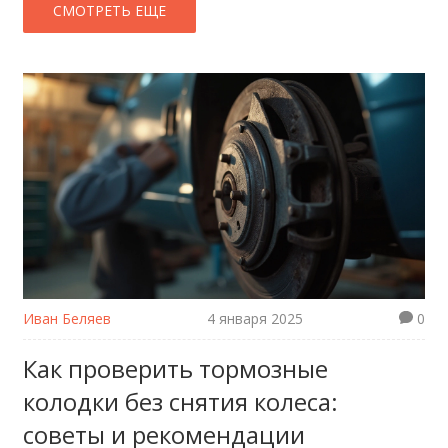
важно. Вы узнаете, каким образом свежее масло
СМОТРЕТЬ ЕЩЕ
может помочь вашему автомобилю работать
эффективнее и как оно влияет на расход топлива
и выбросы. Кроме того, раскроем интересные
факты об этом важном процессе.
Иван Беляев
4 января 2025
0
Как проверить тормозные
колодки без снятия колеса:
советы и рекомендации