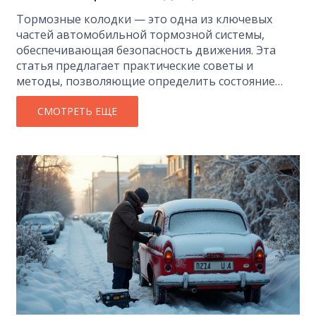
Тормозные колодки — это одна из ключевых
частей автомобильной тормозной системы,
обеспечивающая безопасность движения. Эта
статья предлагает практические советы и
методы, позволяющие определить состояние
тормозных колодок без необходимости их
полного снятия. Вы узнаете, на что следует
СМОТРЕТЬ ЕЩЕ
обращать внимание во время визуального
осмотра, как использовать инструменты для
проверки и поддерживать тормозную систему в
отличном состоянии. Также обсуждаются
признаки изношенных колодок и важность
своевременной замены.