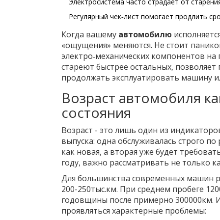
Электросистема часто страдает от старения
Регулярный чек‑лист помогает продлить ср
Когда вашему
автомобилю
исполняетс
«ощущения» меняются. Не стоит паников
электро‑механических компонентов на г
стареют быстрее остальных, позволяет 
продолжать эксплуатировать машину ил
Возраст автомобиля ка
состояния
Возраст - это лишь один из индикаторо
выпуска: одна обслуживалась строго по 
как новая, а вторая уже будет требоват
году, важно рассматривать не только к
Для большинства современных машин ре
200-250тыс.км. При среднем пробеге 120
годовщины после примерно 300000км. 
проявляться характерные проблемы: