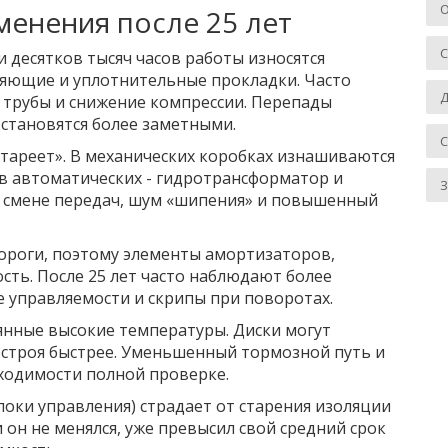
О
менения после 25 лет
и десятков тысяч часов работы износятся
яющие и уплотнительные прокладки. Часто
Д
 трубы и снижение компрессии. Перепады
становятся более заметными.
стареет». В механических коробках изнашиваются
в автоматических - гидротрансформатор и
З
и смене передач, шум «шипения» и повышенный
ороги, поэтому элементы амортизаторов,
сть. После 25 лет часто наблюдают более
е управляемости и скрипы при поворотах.
нные высокие температуры. Диски могут
з строя быстрее. Уменьшенный тормозной путь и
ходимости полной проверке.
локи управления) страдает от старения изоляции
 он не менялся, уже превысил свой средний срок