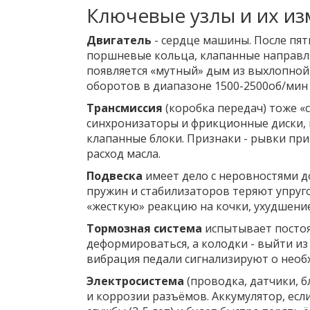
Ключевые узлы и их из
Двигатель
- сердце машины. После пят
поршневые кольца, клапанные направл
появляется «мутный» дым из выхлопной
оборотов в диапазоне 1500-2500об/мин 
Трансмиссия
(коробка передач) тоже «
синхронизаторы и фрикционные диски, 
клапанные блоки. Признаки - рывки пр
расход масла.
Подвеска
имеет дело с неровностями д
пружин и стабилизаторов теряют упруго
«жесткую» реакцию на кочки, ухудшени
Тормозная система
испытывает постоя
деформироваться, а колодки - выйти и
вибрация педали сигнализируют о необ
Электросистема
(проводка, датчики, б
и коррозии разъёмов. Аккумулятор, если