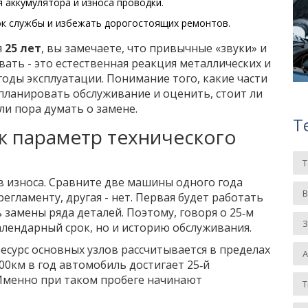
 аккумулятора и износа проводки.
ок службы и избежать дорогостоящих ремонтов.
я
25 лет
, вы замечаете, что привычные «звуки» и
ать - это естественная реакция металлических и
оды эксплуатации. Понимание того, какие части
планировать обслуживание и оценить, стоит ли
и пора думать о замене.
Т
к параметр технического
в износа. Сравните две машины одного года
регламенту, другая - нет. Первая будет работать
ь замены ряда деталей. Поэтому, говоря о 25‑м
З
алендарный срок, но и историю обслуживания.
сурс основных узлов рассчитывается в пределах
00км в год автомобиль достигает 25‑й
Именно при таком пробеге начинают
Т