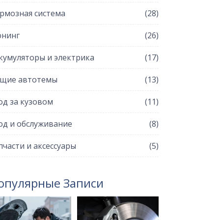
рмозная система
(28)
нинг
(26)
кумуляторы и электрика
(17)
щие автотемы
(13)
од за кузовом
(11)
од и обслуживание
(8)
пчасти и аксессуары
(5)
опулярные Записи