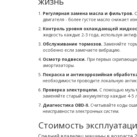
жизнь
Регулярная замена масла и фильтров.
С
двигателя - более густое масло снижает изн
Контроль уровня охлаждающей жидкос
жидкость каждые 2-3 года, используя анти
Обслуживание тормозов.
Заменяйте торм
особенно если замечаете вибрацию.
Осмотр подвески.
При первых скрипающих
амортизаторы.
Покраска и антикоррозийная обработка
необходимости проводите локальную антик
Проверка электроцепи.
С помощью мульт
заменяйте старый аккумулятор каждые 4-5 л
Диагностика OBD‑II.
Считывайте коды ошиб
неисправности электронных систем.
Стоимость эксплуатаци
Средний владелец машины в возрасте 25