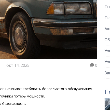
То
Тю
Ак
Об
Ух
Ух
окт 14, 2025
0
За
лов начинают требовать более частого обслуживания.
П
сточники потерь мощности.
а безопасность.