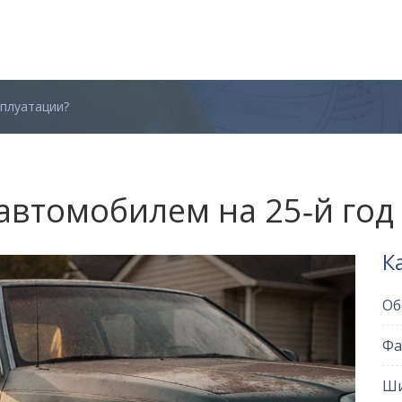
плуатации?
 автомобилем на 25‑й год
К
Об
Фа
Ши