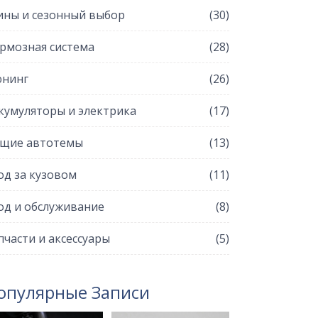
ны и сезонный выбор
(30)
рмозная система
(28)
нинг
(26)
кумуляторы и электрика
(17)
щие автотемы
(13)
од за кузовом
(11)
од и обслуживание
(8)
пчасти и аксессуары
(5)
опулярные Записи