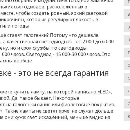
ычно собраны в модули. Вместо одной лампочки
еньких светодиодов, расположенных в
месте, чтобы создать ровный, яркий световой
микрочипы, которые регулируют яркость в
 или погоды.
З
щё ставят галогенки? Потому что дешевле.
 а качественная светодиодная - от 2 000 до 6 000
ену, но и срок службы, то светодиоды
Т
00 часов. Светодиод - 15 000-30 000 часов. Это
 лампы вообще.
О
ке - это не всегда гарантия
Д
ожете купить лампу, на которой написано «LED»,
нкой. Да, такое бывает. Некоторые
вят на галогенки синие или фиолетовые покрытия,
. Такие лампы не светят ярче, не служат дольше
З
еле они хуже: свет искажённый, меньше видно на