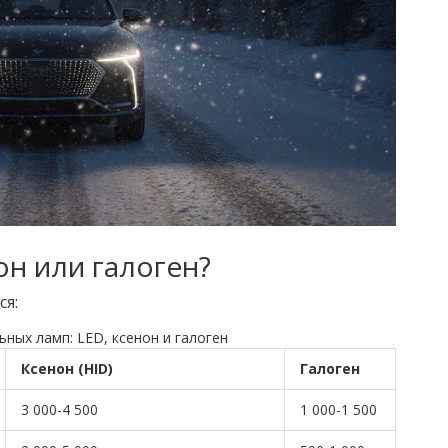
он или галоген?
ся:
ных ламп: LED, ксенон и галоген
Ксенон (HID)
Галоген
3 000-4 500
1 000-1 500