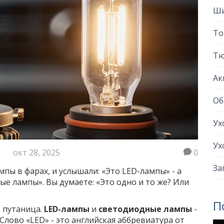
Ши
То
Тю
Ак
Об
Ух
Ух
окт 28, 2025
0
За
пы в фарах, и услышали: «Это LED-лампы» - а
ые лампы». Вы думаете: «Это одно и то же? Или
П
о путаница.
LED-лампы
и
светодиодные лампы
-
 Слово «LED» - это английская аббревиатура от