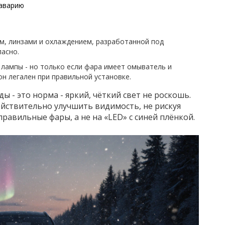
 аварию
м, линзами и охлаждением, разработанной под
пасно.
 лампы - но только если фара имеет омыватель и
 он легален при правильной установке.
ы - это норма - яркий, чёткий свет не роскошь.
ействительно улучшить видимость, не рискуя
равильные фары, а не на «LED» с синей плёнкой.