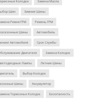
Тормозные Колодки
Замена Масла
Выбор Шин
Зимние Шины
амена Ремня ГРМ
Ремень ГРМ
Всесезонные Шины
Автомобиль
юнинг Автомобиля
Срок Службы
бслуживание Двигателя
Замена Колодок
Светодиодные Лампы
Летние Шины
вигатель
Выбор Колодок
Сезонные Шины
Аккумулятор
амена Тормозных Колодок
Безопасность