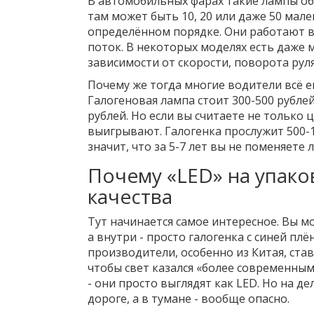
В автомобильных фарах такие лампы об
там может быть 10, 20 или даже 50 мал
определённом порядке. Они работают в
поток. В некоторых моделях есть даже 
зависимости от скорости, поворота руля
Почему же тогда многие водители всё е
Галогеновая лампа стоит 300-500 рублей,
рублей. Но если вы считаете не только ц
выигрывают. Галогенка прослужит 500-1 0
значит, что за 5-7 лет вы не поменяете
Почему «LED» на упаков
качества
Тут начинается самое интересное. Вы м
а внутри - просто галогенка с синей плё
производители, особенно из Китая, ста
чтобы свет казался «более современным»
- они просто выглядят как LED. Но на д
дороге, а в тумане - вообще опасно.