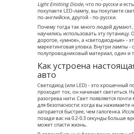
Light Emitting Diode
, что по-русски и ес
покупаете LED-лампу, вы покупаете св
по-английски, другой - по-русски.
Почему тогда так много людей думают,
научились использовать эту путаницу. О
дорогое, «умное», а «светодиодные» - эт
маркетинговая уловка. Внутри лампы - 
полупроводниковый материал, один и т
Как устроена настояща
авто
Светодиод (или LED) - это крошечный п
проходит ток, он начинает светиться. Н
разогрева нити. Свет появляется почти
для безопасности: когда вы нажимаете 
загорается быстрее, чем галогенка. Ис
позади вас на 0.2-0.3 секунды больше в
может спасти жизнь.