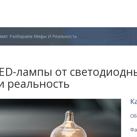
амп: Разбираем Мифы И Реальность
ED-лампы от светодиодн
и реальность
К
Об
Фа