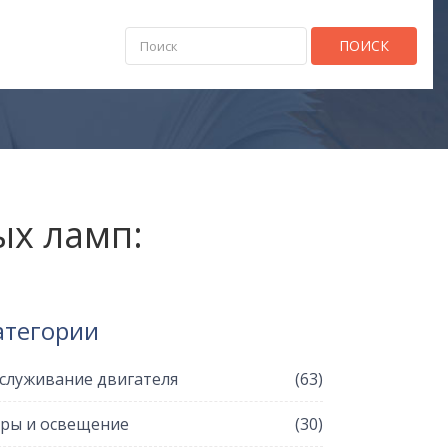
ПОИСК
ых ламп:
атегории
служивание двигателя
(63)
ры и освещение
(30)