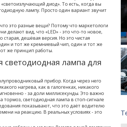
ть «светоизлучающий диод». То есть, когда вы
етодиодную лампу. Просто один вариант звучит
 что это разные вещи? Потому что маркетологи
ни делают вид, что «LED» - это что-то новое,
о старая, дешёвая версия. Но это чистая
один и тот же кремниевый чип, один и тот же
от же принцип работы.
я светодиодная лампа для
олупроводниковый прибор. Когда через него
икакого нагрева, как в галогенках, никакого
 мгновенно - за доли миллисекунды. Это важно
на тормоз, светодиодная лампа в стоп-сигнале
следования показывают, что это даёт водителю
Т
ремени на реакцию. В реальных условиях - это