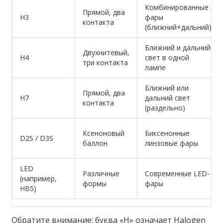
Комбинированные
Прямой, два
H3
фары
контакта
(ближний+дальний)
Ближний и дальний
Двухнитевый,
H4
свет в одной
три контакта
лампе
Ближний или
Прямой, два
H7
дальний свет
контакта
(раздельно)
Ксеноновый
Биксенонные
D2S / D3S
баллон
линзовые фары
LED
Различные
Современные LED-
(например,
формы
фары
HB5)
Обратите внимание: буква «H» означает Halogen