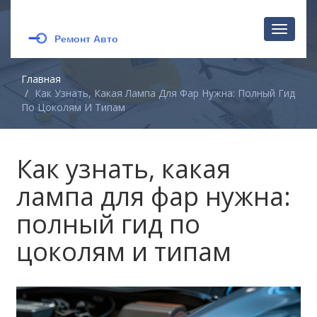
Перекл
навига
Главная
Как Узнать, Какая Лампа Для Фар Нужна: Полный Гид
По Цоколям И Типам
Как узнать, какая
лампа для фар нужна:
полный гид по
цоколям и типам