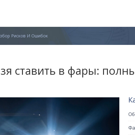
азбор Рисков И Ошибок
зя ставить в фары: полн
К
Об
Фа