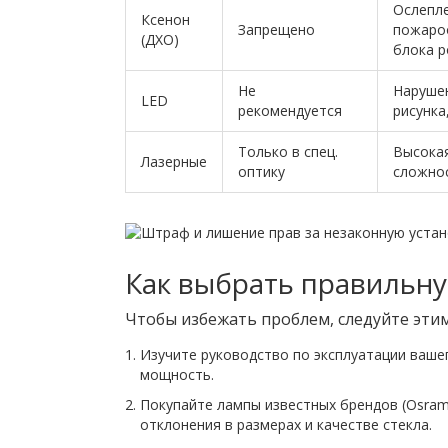
Ослепле
Ксенон
Запрещено
пожаро
(ДХО)
блока р
Не
Наруше
LED
рекомендуется
рисунка
Только в спец.
Высокая
Лазерные
оптику
сложнос
Как выбрать правильн
Чтобы избежать проблем, следуйте эти
Изучите руководство по эксплуатации ваше
мощность.
Покупайте лампы известных брендов (Osram,
отклонения в размерах и качестве стекла.