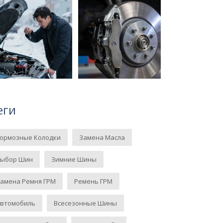
еги
Тормозные Колодки
Замена Масла
Выбор Шин
Зимние Шины
амена Ремня ГРМ
Ремень ГРМ
Автомобиль
Всесезонные Шины