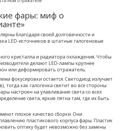
кие фары: миф о
ианте»
лярны благодаря своей долговечности и
овка
LED-источников
в штатные галогеновые
ного кристалла и радиатора охлаждения. Чтобы
оизводители делают LED-лампы крупнее
трон или деформировать отражатель.
лема фокусировки остается. Светодиод излучает
в), тогда как галогенка светит во все стороны
фары настроен на улавливание света со всех
ределение света, яркие пятна там, где их быть
имеют плохое качество сборки. Они
оплавлению пластикового корпуса фары. Пластик
тановить оптику будет невозможно без замены