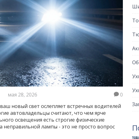
Ши
То
Тю
Ак
Об
Ух
Ух
мая 28, 2026
0
За
 ваш новый свет ослепляет встречных водителей
огие автовладельцы считают, что чем ярче
ьного освещения есть строгие физические
П
а неправильной лампы - это не просто вопрос