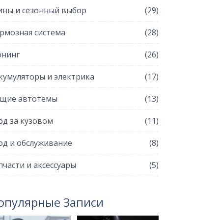
ны и сезонный выбор
(29)
рмозная система
(28)
нинг
(26)
кумуляторы и электрика
(17)
щие автотемы
(13)
од за кузовом
(11)
од и обслуживание
(8)
пчасти и аксессуары
(5)
опулярные Записи