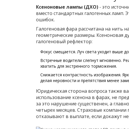
Ксеноновые лампы (ДХО)
- это источн
вместо стандартных
галогенных ламп
. 
ошибок.
Галогеновая фара рассчитана на нить 
геометрические размеры. Ксеноновая ду
галогеновый рефлектор:
Фокус смещается. Луч света уходит выше д
Встречные водители слепнут мгновенно. Ре
хватить для экстренного торможения.
Снижается контрастность изображения. Ярк
делая неровности и препятствия менее зам
Юридическая сторона вопроса также важ
использование ксенона в фарах, не пр
за это нарушение существенен, а главно
четырех месяцев. Страховые компании 
отказывают в выплате, если докажут н