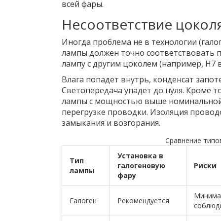
всей фары.
Несоответствие цокол
Иногда проблема не в технологии (галог
лампы должен точно соответствовать п
лампу с другим цоколем (например, H7 
Влага попадет внутрь, конденсат запоте
Светопередача упадет до нуля. Кроме т
лампы с мощностью выше номинальной (
перегрузке проводки. Изоляция проводо
замыкания и возгорания.
Сравнение типо
Установка в
Тип
галогеновую
Риски
лампы
фару
Минима
Галоген
Рекомендуется
соблюд