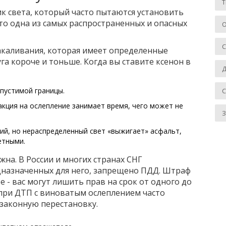
Т
ик света, который часто пытаются установить
Это одна из самых распространенных и опасных
О
накаливания, которая имеет определенные
га короче и тоньше. Когда вы ставите ксенон в
Д
опустимой границы.
акция на ослепление занимает время, чего может не
З
ий, но нераспределенный свет «выжигает» асфальт,
етными.
на. В России и многих странах СНГ
едназначенных для него, запрещено ПДД. Штраф
е - вас могут лишить прав на срок от одного до
при ДТП с виноватым ослеплением часто
езаконную перестановку.