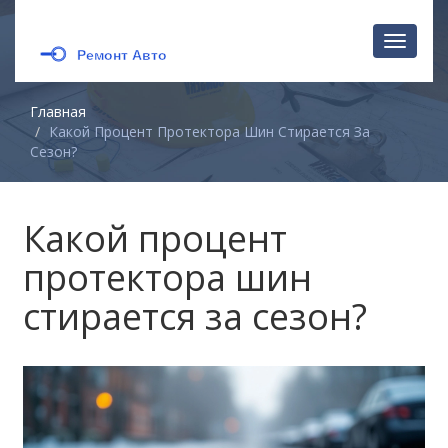
Перекл
навига
Главная
Какой Процент Протектора Шин Стирается За
Сезон?
Какой процент
протектора шин
стирается за сезон?