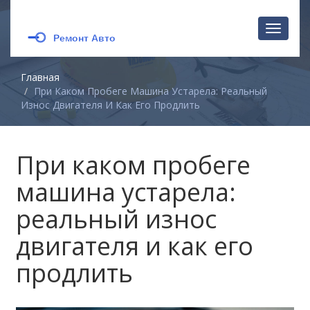
Перекл
навига
Главная
При Каком Пробеге Машина Устарела: Реальный
Износ Двигателя И Как Его Продлить
При каком пробеге
машина устарела:
реальный износ
двигателя и как его
продлить