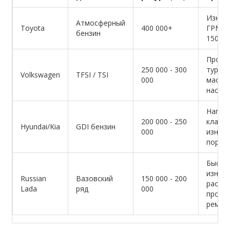
Износ
Атмосферный
Toyota
400 000+
ГРМ п
бензин
150 ты
Пробл
250 000 - 300
турби
Volkswagen
TFSI / TSI
000
масля
насос
Нагар 
200 000 - 250
клапан
Hyundai/Kia
GDI бензин
000
износ
поршн
Быстр
износ
Russian
Вазовский
150 000 - 200
распр
Lada
ряд
000
прост
ремон