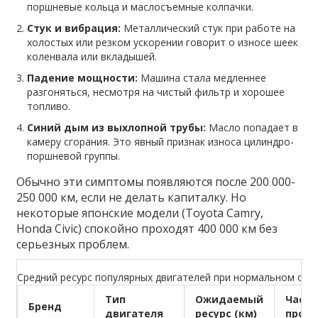
поршневые кольца и маслосъемные колпачки.
Стук и вибрация:
Металлический стук при работе на
холостых или резком ускорении говорит о износе шеек
коленвала или вкладышей.
Падение мощности:
Машина стала медленнее
разгоняться, несмотря на чистый фильтр и хорошее
топливо.
Синий дым из выхлопной трубы:
Масло попадает в
камеру сгорания. Это явный признак износа цилиндро-
поршневой группы.
Обычно эти симптомы появляются после 200 000-
250 000 км, если не делать капиталку. Но
некоторые японские модели (Toyota Camry,
Honda Civic) спокойно проходят 400 000 км без
серьезных проблем.
Средний ресурс популярных двигателей при нормальном об
Тип
Ожидаемый
Част
Бренд
двигателя
ресурс (км)
проб