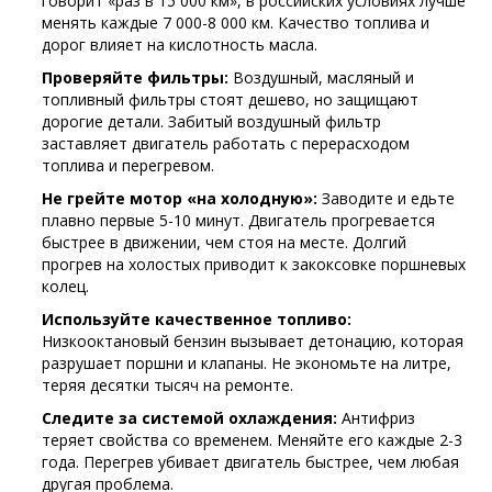
говорит «раз в 15 000 км», в российских условиях лучше
менять каждые 7 000-8 000 км. Качество топлива и
дорог влияет на кислотность масла.
Проверяйте фильтры:
Воздушный, масляный и
топливный фильтры стоят дешево, но защищают
дорогие детали. Забитый воздушный фильтр
заставляет двигатель работать с перерасходом
топлива и перегревом.
Не грейте мотор «на холодную»:
Заводите и едьте
плавно первые 5-10 минут. Двигатель прогревается
быстрее в движении, чем стоя на месте. Долгий
прогрев на холостых приводит к закоксовке поршневых
колец.
Используйте качественное топливо:
Низкооктановый бензин вызывает детонацию, которая
разрушает поршни и клапаны. Не экономьте на литре,
теряя десятки тысяч на ремонте.
Следите за системой охлаждения:
Антифриз
теряет свойства со временем. Меняйте его каждые 2-3
года. Перегрев убивает двигатель быстрее, чем любая
другая проблема.