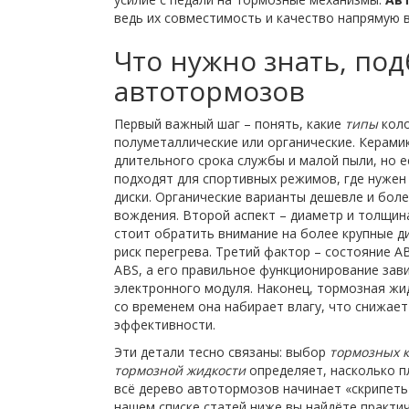
ведь их совместимость и качество напрямую 
Что нужно знать, под
автотормозов
Первый важный шаг – понять, какие
типы
коло
полуметаллические или органические. Керамик
длительного срока службы и малой пыли, но 
подходят для спортивных режимов, где нужен
диски. Органические варианты дешевле и бол
вождения. Второй аспект – диаметр и толщина
стоит обратить внимание на более крупные д
риск перегрева. Третий фактор – состояние 
ABS, а его правильное функционирование зав
электронного модуля. Наконец, тормозная жи
со временем она набирает влагу, что снижает
эффективности.
Эти детали тесно связаны: выбор
тормозных к
тормозной жидкости
определяет, насколько пл
всё дерево автотормозов начинает «скрипеть
нашем списке статей ниже вы найдёте практич