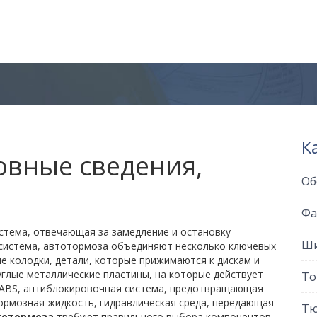
К
овные сведения,
Об
Фа
истема, отвечающая за замедление и остановку
Ши
система
, автотормоза объединяют несколько ключевых
е колодки
,
детали, которые прижимаются к дискам и
углые металлические пластины, на которые действует
То
ABS
,
антиблокировочная система, предотвращающая
ормозная жидкость
,
гидравлическая среда, передающая
Тю
тотормоза
требуют правильного выбора компонентов,