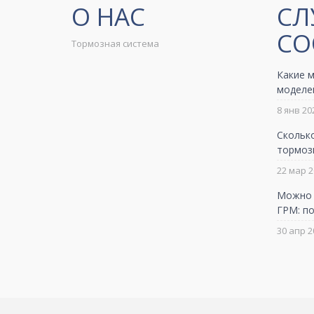
О НАС
СЛ
СО
Тормозная система
Какие м
моделе
8 янв 20
Скольк
тормоз
22 мар 2
Можно л
ГРМ: по
30 апр 2