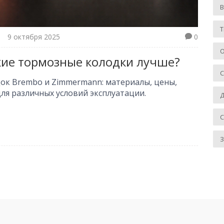
Т
9 октября 2025
0
О
кие тормозные колодки лучше?
ок Brembo и Zimmermann: материалы, цены,
ля различных условий эксплуатации.
Д
З