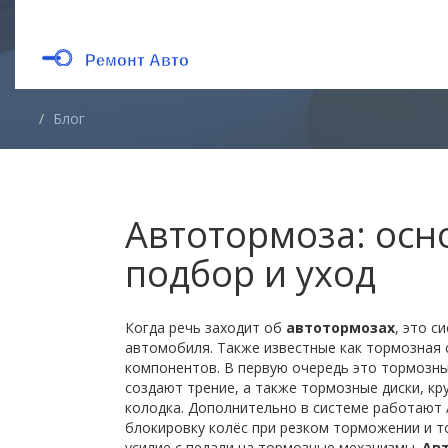
Блог
Автотормоза: осн
подбор и уход
Когда речь заходит об
автотормозах
,
это с
автомобиля
. Также известные как
тормозная 
компонентов. В первую очередь это
тормозны
создают трение
, а также
тормозные диски
,
кр
колодка
. Дополнительно в системе работают
блокировку колёс при резком торможении
и
т
усилие с педали на тормозные механизмы
.
Ав