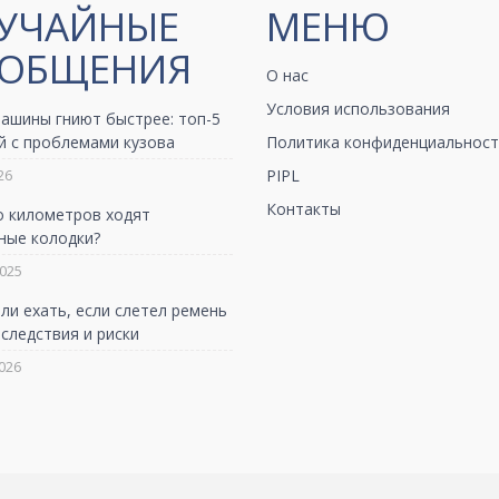
УЧАЙНЫЕ
МЕНЮ
ОБЩЕНИЯ
О нас
Условия использования
ашины гниют быстрее: топ-5
й с проблемами кузова
Политика конфиденциальност
26
PIPL
Контакты
о километров ходят
ные колодки?
025
и ехать, если слетел ремень
следствия и риски
026