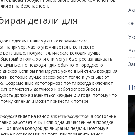
влияют на безопасность.
Ак
бирая детали для
Об
Ух
док подходят вашему авто: керамические,
а, например, часто упоминается в контексте
Ух
её цена выше. Полуметаллические колодки лучше
 быстрый отклик, хотя они могут быстрее изнашивать
За
ее шумные, но подходят для обычного городского
 дисков. Если вы планируете усиленный стиль вождения,
иски, которые лучше рассеивают тепло и уменьшают
ABS. Современные автотормоза почти всегда включают
П
исит от чистоты датчиков и работоспособности
дкость должна заменяться каждые 2‑3 года, потому что
 точку кипения и может привести к потере
олодок
влияет на износ
тормозных дисков
, а состояние
авно работает ABS. Если одна из частей не в порядке,
» – от шума колодок до вибрации педали. Поэтому в
еские руководства: от того, как проверить износ