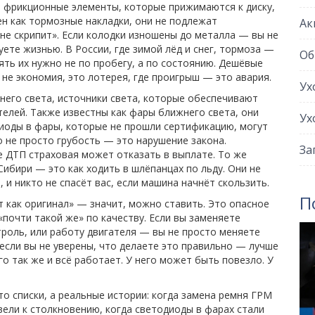
 фрикционные элементы, которые прижимаются к диску,
ен как
тормозные накладки
, они
не подлежат
Ак
 не скрипит». Если колодки изношены до металла — вы не
уете жизнью. В России, где зимой лёд и снег, тормоза —
Об
ять их нужно не по пробегу, а по состоянию. Дешёвые
не экономия, это лотерея, где проигрыш — это авария.
Ух
него света
,
источники света, которые обеспечивают
телей
. Также известны как
фары ближнего света
, они
Ух
оды в фары, которые не прошли сертификацию, могут
о не просто грубость — это нарушение закона.
За
е ДТП страховая может отказать в выплате. То же
 Сибири — это как ходить в шлёпанцах по льду. Они не
 и никто не спасёт вас, если машина начнёт скользить.
П
 как оригинал» — значит, можно ставить. Это опасное
«почти такой же» по качеству. Если вы заменяете
троль, или работу двигателя — вы не просто меняете
если вы не уверены, что делаете это правильно — лучше
его так же и всё работает. У него может быть повезло. У
то списки, а реальные истории: когда замена ремня ГРМ
вели к столкновению, когда светодиоды в фарах стали