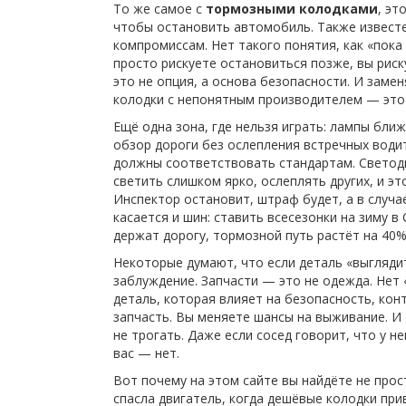
То же самое с
тормозными колодками
,
это
чтобы остановить автомобиль
. Также извест
компромиссам
.
Нет такого понятия, как «пока
просто рискуете остановиться позже, вы риск
это не опция, а основа безопасности. И замен
колодки с непонятным производителем — это 
Ещё одна зона, где нельзя играть:
лампы ближ
обзор дороги без ослепления встречных води
должны соответствовать стандартам
.
Светоди
светить слишком ярко, ослеплять других, и эт
Инспектор остановит, штраф будет, а в случа
касается и шин: ставить всесезонки на зиму в
держат дорогу, тормозной путь растёт на 40%,
Некоторые думают, что если деталь «выглядит
заблуждение. Запчасти — это не одежда. Нет 
деталь, которая влияет на безопасность, кон
запчасть. Вы меняете шансы на выживание. И 
не трогать. Даже если сосед говорит, что у н
вас — нет.
Вот почему на этом сайте вы найдёте не прос
спасла двигатель, когда дешёвые колодки при