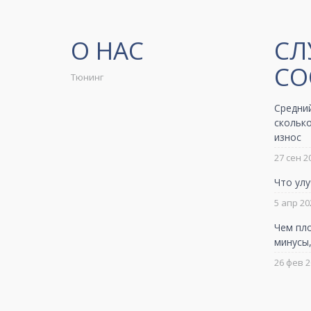
О НАС
СЛ
СО
Тюнинг
Средни
сколько
износ
27 сен 2
Что улу
5 апр 20
Чем пло
минусы
26 фев 2