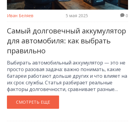
Иван Беляев
5 мая 2025
0
Самый долговечный аккумулятор
для автомобиля: как выбрать
правильно
Выбирать автомобильный аккумулятор — это не
просто разовая задача: важно понимать, какие
батареи работают дольше других и что влияет на
их срок службы. Статья разбирает реальные
факторы долговечности, сравнивает разные
типы аккумуляторов и рассказывает, как
распознать качественную батарею в магазине.
СМОТРЕТЬ ЕЩЕ
Также вы найдете советы по эксплуатации,
которые продлевают жизнь даже бюджетной
модели. Узнаете, когда стоит покупать дорогую
батарею, а когда разумнее сэкономить.