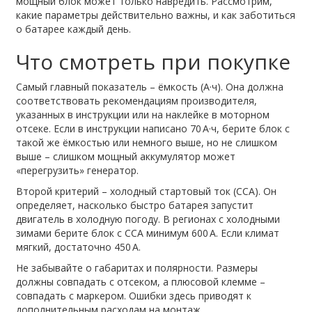
мощный блок может только навредить. Рассмотрим,
какие параметры действительно важны, и как заботиться
о батарее каждый день.
Что смотреть при покупке
Самый главный показатель – ёмкость (А·ч). Она должна
соответствовать рекомендациям производителя,
указанных в инструкции или на наклейке в моторном
отсеке. Если в инструкции написано 70 А·ч, берите блок с
такой же ёмкостью или немного выше, но не слишком
выше – слишком мощный аккумулятор может
«перегрузить» генератор.
Второй критерий – холодный стартовый ток (CCA). Он
определяет, насколько быстро батарея запустит
двигатель в холодную погоду. В регионах с холодными
зимами берите блок с CCA минимум 600 A. Если климат
мягкий, достаточно 450 A.
Не забывайте о габаритах и полярности. Размеры
должны совпадать с отсеком, а плюсовой клемме –
совпадать с маркером. Ошибки здесь приводят к
дополнительным расходам на монтаж.