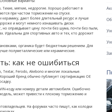
 Основные варианты:
Ак
.
Тихие, мягкие, недорогие. Хорошо работают в
ются при частом торможении на спуске.
 керамику, дают более длительный ресурс и лучше
Об
дороже и могут немного изнашивать диски.
 но оправдывает цену: почти без шума, почти без пыли,
Ух
х. Идеальны для спортивных авто и тех, кто дорожит
Ух
становками, органика будет бюджетным решением. Для
лучше полуметаллические или керамические.
За
ть: как не ошибиться
П
, Textar, Ferodo, Akebono и многие локальные.
. Хороший бренд обычно публикует сертификацию OE
осадку.
VIN‑коду или номеру детали автомобиля. Ошибочно
 модель, может привести к плохому торможению и
втовладельцев. На форумах часто пишут, как колодки
поездках.