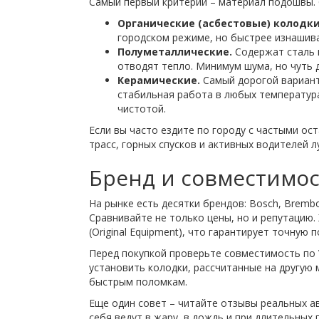
Самый первый критерий – материал подошвы.
Органические (асбестовые) колодки
городском режиме, но быстрее изнашива
Полуметаллические.
Содержат сталь и
отводят тепло. Минимум шума, но чуть 
Керамические.
Самый дорогой вариант,
стабильная работа в любых температура
чистотой.
Если вы часто ездите по городу с частыми о
трасс, горных спусков и активных водителей 
Бренд и совместимос
На рынке есть десятки брендов: Bosch, Brembo
Сравнивайте не только цены, но и репутацию
(Original Equipment), что гарантирует точную п
Перед покупкой проверьте совместимость по 
установить колодки, рассчитанные на другую
быстрым поломкам.
Еще один совет – читайте отзывы реальных а
себя ведут в жару, в дождь и при длительных 