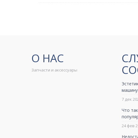
О НАС
СЛ
СО
Запчасти и аксессуары
Эстетик
машину
7 дек 20
Что так
популя
24 фев 2
Недост