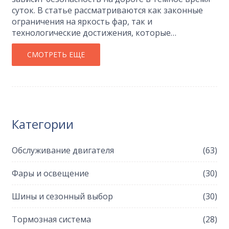
суток. В статье рассматриваются как законные
ограничения на яркость фар, так и
технологические достижения, которые
увеличивают их световой поток. Подробно
обсуждается, сколько люменов безопасно для
СМОТРЕТЬ ЕЩЕ
использования и какие инновации в освещении
автомобилей делают вождение более
комфортным. Разбираются основные типы
автомобильных ламп и практические советы по
их установке.
Категории
Обслуживание двигателя
(63)
Фары и освещение
(30)
Шины и сезонный выбор
(30)
Тормозная система
(28)