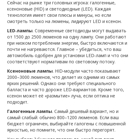
Сейчас на рынке три головных игрока: галогенные,
ксеноновые (HID) и светодиодные (LED). Каждая
технология имеет свои плюсы и минусы, но если
смотреть только на люмены, лидируют LED и ксенон.
LED‑лампы
. Современные светодиоды могут выдавать
от 1500 до 2500 люменов на одну лампу. Они работают
при низком потреблении энергии, быстро включаются и
почти не нагреваются. Главное – убедиться, что ваш
автомобиль одобрен для установки LED‑ламп и что они
соответствуют нормативам по световому потоку.
Ксеноновые лампы
. HID‑модули часто показывают
2000–3000 люменов, что делает их одними из самых
ярких решений. Однако они требуют специального
балласта и часто дороже LED‑вариантов. Кроме того,
ксенон может её «размытие» луча, если оптика не
подходит.
Галогенные лампы
. Самый дешевый вариант, но и
самый слабый: обычно 800–1200 люменов. Если ваш
бюджет ограничен, выбирайте галогены с повышенной
яркостью, но помните, что они быстро перегорят.