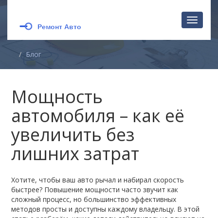
Перекл
навига
Блог
Мощность
автомобиля – как её
увеличить без
лишних затрат
Хотите, чтобы ваш авто рычал и набирал скорость
быстрее? Повышение мощности часто звучит как
сложный процесс, но большинство эффективных
методов просты и доступны каждому владельцу. В этой