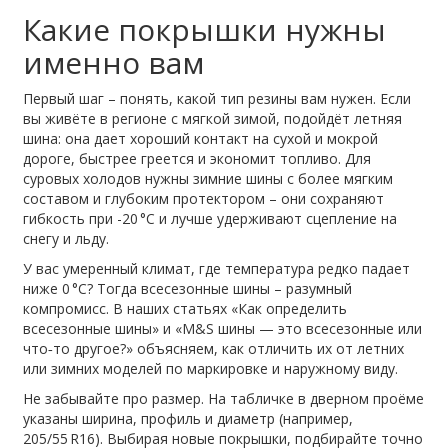
Какие покрышки нужны
именно вам
Первый шаг – понять, какой тип резины вам нужен. Если
вы живёте в регионе с мягкой зимой, подойдёт летняя
шина: она дает хороший контакт на сухой и мокрой
дороге, быстрее греется и экономит топливо. Для
суровых холодов нужны зимние шины с более мягким
составом и глубоким протектором – они сохраняют
гибкость при -20 °C и лучше удерживают сцепление на
снегу и льду.
У вас умеренный климат, где температура редко падает
ниже 0 °C? Тогда всесезонные шины – разумный
компромисс. В наших статьях «Как определить
всесезонные шины» и «M&S шины — это всесезонные или
что‑то другое?» объясняем, как отличить их от летних
или зимних моделей по маркировке и наружному виду.
Не забывайте про размер. На табличке в дверном проёме
указаны ширина, профиль и диаметр (например,
205/55 R16). Выбирая новые покрышки, подбирайте точно