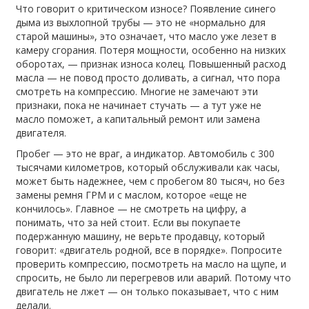
Что говорит о критическом износе? Появление синего
дыма из выхлопной трубы — это не «нормально для
старой машины», это означает, что масло уже лезет в
камеру сгорания. Потеря мощности, особенно на низких
оборотах, — признак износа колец. Повышенный расход
масла — не повод просто доливать, а сигнал, что пора
смотреть на компрессию. Многие не замечают эти
признаки, пока не начинает стучать — а тут уже не
масло поможет, а капитальный ремонт или замена
двигателя.
Пробег — это не враг, а индикатор. Автомобиль с 300
тысячами километров, который обслуживали как часы,
может быть надежнее, чем с пробегом 80 тысяч, но без
замены ремня ГРМ и с маслом, которое «еще не
кончилось». Главное — не смотреть на цифру, а
понимать, что за ней стоит. Если вы покупаете
подержанную машину, не верьте продавцу, который
говорит: «двигатель родной, все в порядке». Попросите
проверить компрессию, посмотреть на масло на щупе, и
спросить, не было ли перегревов или аварий. Потому что
двигатель не лжет — он только показывает, что с ним
делали.