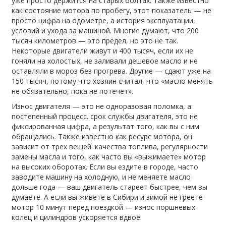
уже просто держится на старых болтах
. Также известно
как
состояние мотора по пробегу
, этот показатель — не
просто цифра на одометре, а история эксплуатации,
условий и ухода за машиной.
Многие думают, что 200
тысяч километров — это предел, но это не так.
Некоторые двигатели живут и 400 тысяч, если их не
гоняли на холостых, не заливали дешевое масло и не
оставляли в мороз без прогрева. Другие — сдают уже на
150 тысяч, потому что хозяин считал, что «масло менять
не обязательно, пока не потечет».
Износ двигателя — это не одноразовая поломка, а
постепенный процесс.
срок службы двигателя
,
это не
фиксированная цифра, а результат того, как вы с ним
обращались
. Также известно как
ресурс мотора
, он
зависит от трех вещей: качества топлива, регулярности
замены масла и того, как часто вы «выжимаете» мотор
на высоких оборотах.
Если вы ездите в городе, часто
заводите машину на холодную, и не меняете масло
дольше года — ваш двигатель стареет быстрее, чем вы
думаете. А если вы живете в Сибири и зимой не греете
мотор 10 минут перед поездкой — износ поршневых
колец и цилиндров ускоряется вдвое.