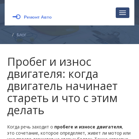
Перекл
навига
Блог
Пробег и износ
двигателя: когда
двигатель начинает
стареть и что с этим
делать
Когда речь заходит о
пробеге и износе двигателя
,
это сочетание, которое определяет, живет ли мотор или