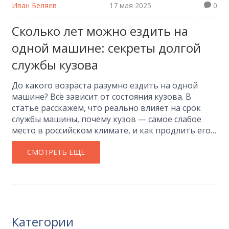
Иван Беляев
17 мая 2025
0
Сколько лет можно ездить на
одной машине: секреты долгой
службы кузова
До какого возраста разумно ездить на одной
машине? Всё зависит от состояния кузова. В
статье расскажем, что реально влияет на срок
службы машины, почему кузов — самое слабое
место в российском климате, и как продлить его
жизнь простыми действиями. Приведём
конкретные советы и личные наблюдения,
СМОТРЕТЬ ЕЩЕ
которые помогли мне сохранить свой авто в
отличном состоянии дольше 15 лет. Узнайте,
когда стоит задуматься о смене автомобиля, а
когда достаточно вложить немного сил и денег в
уход.
Категории