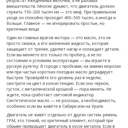
результат ежедневных мелочей, а не разовых
вмешательств
. Многие думают, что двигатель должен
служить 150–200 тысяч км — это миф. При правильном
уходе он спокойно проходит 400–500 тысяч, а иногда и
больше. Главное — не игнорировать простые, но
критичные вещи.
Один из главных врагов мотора — это
масло
,
это не
просто смазка, а его жизненная жидкость, которая
защищает от трения, удаляет нагар и охлаждает детали
.
Если вы меняете его только по пробегу, а не по
состоянию и условиям эксплуатации — вы играете в
русскую рулетку. В городе с пробками, на зимних морозах
или при частых коротких поездках масло деградирует
быстрее. Проверяйте его уровень раз в неделю,
смотрите на цвет и консистенцию. Если оно чёрное,
густое, с металлической крошкой — пора менять. Не
ждите, пока сработает световой индикатор.
Синтетическое масло — не роскошь, а необходимость,
особенно если вы живёте в Сибири или на Урале.
Двигатель не живёт отдельно от других систем.
ремень
ГРМ
,
это тонкий, но критичный элемент, который при
обрыве превращает двигатель в кусок металла
. Если в