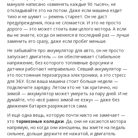
мануале написано «заменять каждые 90 тысяч», не
откладывайте это на потом. Даже если машина ездит
тихо и не шумит — ремень стареет. Он не даст
предупреждения, пока не сломается. И это не просто
дорого — это может стоить вам целого мотора. А если
вы не знаете, когда он менялся в последний раз — лучше
заменить его сразу, даже если пробег меньше.
Не забывайте про
аккумулятор для авто
,
он не просто
запускает двигатель — он обеспечивает стабильное
напряжение, без которого топливные форсунки и
датчики работают неправильно
. Севший аккумулятор —
это постоянная перезагрузка электроники, а это стресс
для ЭБУ. Если ваша машина стоит больше недели —
подключите зарядку. Летом это не так критично, но
зимой — аккумулятор может умереть за пару дней. И не
думайте, что «всё равно зимой не езжу» — даже без
движения батарея разряжается сама.
И ещё одна вещь, которую почти никто не замечает —
это
тормозные колодки
. Да, они не касаются мотора
напрямую, но когда они изношены, вы жмёте на педаль
сильнее, дольше держите её нажатой, и двигатель