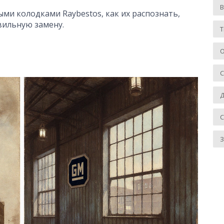
ми колодками Raybestos, как их распознать,
вильную замену.
Т
О
Д
З