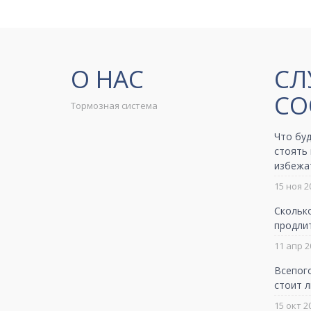
О НАС
СЛ
СО
Тормозная система
Что буд
стоять 
избежа
15 ноя 2
Сколько
продлит
11 апр 2
Всепог
стоит л
15 окт 2