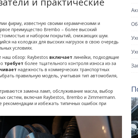
атели и практические
Ак
ии фирму, известную своими керамическими и
Об
первое преимущество Brembo – более высокий
 стоимостью и набором покрытий, снижающих шум.
Ух
ийся на колодках для высоких нагрузок
в свою очередь
льных условиях.
Ух
 наш обзор: Raybestos
включает
линейки, подходящие
bo
требует
более тщательного контроля износа из‑за
За
чивает
надежность в коммерческих транспортных
выбрать правильную модель, учитывая тип автомобиля,
П
атриваются замена ламп, обслуживание масла, выбор
ых систем, включая Raybestos, Brembo и Zimmermann.
е рекомендации и избежать типичных ошибок при