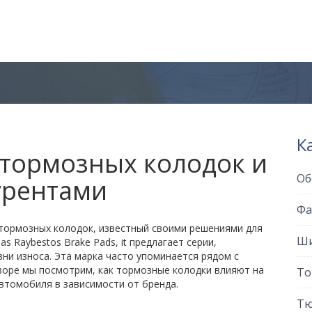
К
р тормозных колодок и
Об
урентами
Фа
тормозных колодок, известный своими решениями для
Ши
 as
Raybestos Brake Pads
, it
предлагает серии,
вни износа
.
Эта марка часто упоминается рядом с
зоре мы посмотрим, как
тормозные колодки
влияют на
То
автомобиля
в зависимости от бренда.
Тю