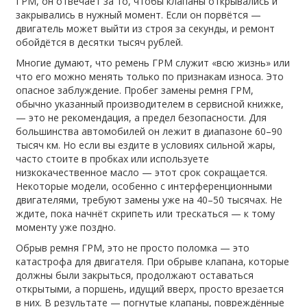
ГРМ
, он отвечает за то, чтобы клапаны открывались и
закрывались в нужный момент. Если он порвётся —
двигатель может выйти из строя за секунды, и ремонт
обойдётся в десятки тысяч рублей.
Многие думают, что ремень ГРМ служит «всю жизнь» или
что его можно менять только по признакам износа. Это
опасное заблуждение.
Пробег замены ремня ГРМ
,
обычно указанный производителем в сервисной книжке
,
— это не рекомендация, а предел безопасности
. Для
большинства автомобилей он лежит в диапазоне 60–90
тысяч км. Но если вы ездите в условиях сильной жары,
часто стоите в пробках или используете
низкокачественное масло — этот срок сокращается.
Некоторые модели, особенно с интерференционными
двигателями, требуют замены уже на 40–50 тысячах. Не
ждите, пока начнёт скрипеть или трескаться — к тому
моменту уже поздно.
Обрыв ремня ГРМ
,
это не просто поломка — это
катастрофа для двигателя
. При обрыве клапана, которые
должны были закрыться, продолжают оставаться
открытыми, а поршень, идущий вверх, просто врезается
в них. В результате — погнутые клапаны, повреждённые