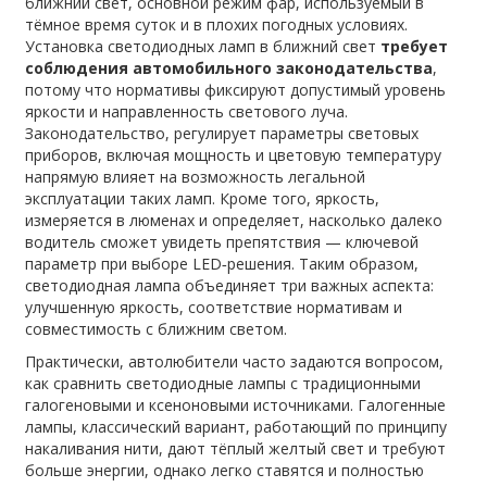
ближний свет
,
основной режим фар, используемый в
тёмное время суток и в плохих погодных условиях
.
Установка светодиодных ламп в ближний свет
требует
соблюдения автомобильного законодательства
,
потому что нормативы фиксируют допустимый уровень
яркости и направленность светового луча.
Законодательство
,
регулирует параметры световых
приборов, включая мощность и цветовую температуру
напрямую влияет на возможность легальной
эксплуатации таких ламп. Кроме того,
яркость
,
измеряется в люменах и определяет, насколько далеко
водитель сможет увидеть препятствия
— ключевой
параметр при выборе LED‑решения. Таким образом,
светодиодная лампа объединяет три важных аспекта:
улучшенную яркость, соответствие нормативам и
совместимость с ближним светом.
Практически, автолюбители часто задаются вопросом,
как сравнить светодиодные лампы с традиционными
галогеновыми и ксеноновыми источниками.
Галогенные
лампы
,
классический вариант, работающий по принципу
накаливания нити, дают тёплый желтый свет
и требуют
больше энергии, однако легко ставятся и полностью