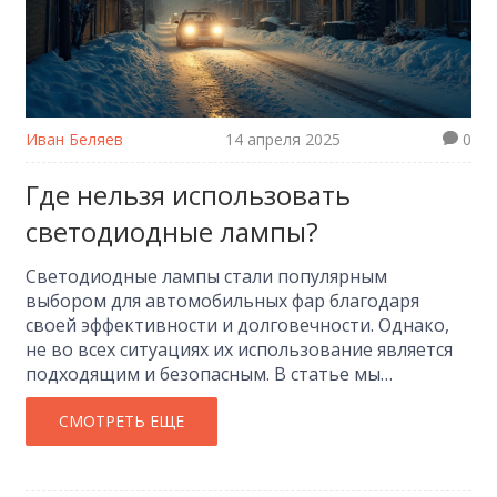
Иван Беляев
14 апреля 2025
0
Где нельзя использовать
светодиодные лампы?
Светодиодные лампы стали популярным
выбором для автомобильных фар благодаря
своей эффективности и долговечности. Однако,
не во всех ситуациях их использование является
подходящим и безопасным. В статье мы
исследуем, где именно нельзя устанавливать
такие лампы и что может грозить владельцам
СМОТРЕТЬ ЕЩЕ
авто при неверном использовании. Статья даёт
подробные советы и рекомендует оптимальные
пути выбора освещения.