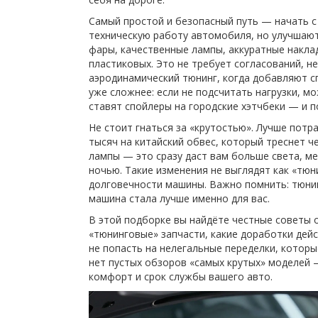
Самый простой и безопасный путь — начать 
техническую работу автомобиля, но улучшают
фары, качественные лампы, аккуратные накла
пластиковых. Это не требует согласований, 
аэродинамический тюнинг
,
когда добавляют с
уже сложнее: если не подсчитать нагрузки, м
ставят спойлеры на городские хэтчбеки — и п
Не стоит гнаться за «крутостью». Лучше потр
тысяч на китайский обвес, который треснет ч
лампы — это сразу даст вам больше света, м
ночью. Такие изменения не выглядят как «тюни
долговечности машины. Важно помнить: тюнин
машина стала лучше именно для вас.
В этой подборке вы найдёте честные советы от
«тюнинговые» запчасти, какие доработки дейс
не попасть на нелегальные переделки, которы
нет пустых обзоров «самых крутых» моделей —
комфорт и срок службы вашего авто.