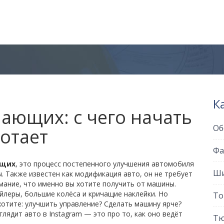
К
ающих: с чего начать
Об
ботает
Фа
ющих
,
это процесс постепенного улучшения автомобиля
Ши
ы
. Также известен как
модификация авто
, он не требует
ание, что именно вы хотите получить от машины.
йлеры, большие колёса и кричащие наклейки. Но
То
хотите: улучшить управление? Сделать машину ярче?
глядит авто в Instagram — это про то, как оно ведёт
Тю