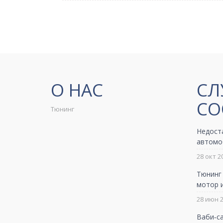
О НАС
СЛ
СО
Тюнинг
Недост
автомо
28 окт 2
Тюнинг 
мотор и
28 июн 
Ваби‑са