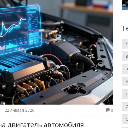
Т
З
Т
О
22 января 2026
0
 на двигатель автомобиля