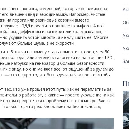
с
внешнего тюнинга
,
изменений, которые не влияют на
Ак
 его внешний вид и аэродинамику
. Например, чистые
дки на пороги или резиновые коврики вместо
Об
не нарушает ПДД и реально повышает комфорт. А вот
пойлеры, диффузоры и расширители колёсных арок
, —
Ух
ожно ухудшить устойчивость, а не улучшить её. Многие
олучают больше шума, а не скорости.
Ух
атить 5 тысяч на замену старых амортизаторов, чем 50
ерез полгода. Или заменить галогенки на настоящие LED-
За
еньше нагрузки на генератор и больше безопасности
нг» с виду, но они меняют всё: от ощущений за рулём до
г — это не про то, чтобы выделяться, а про то, чтобы
П
 тех, кто уже прошёл этот путь: как не переплатить за
твительно работают, а какие — просто украшение, и как
е потом превратятся в проблему на техосмотре. Здесь
 только то, что реально влияет на безопасность,