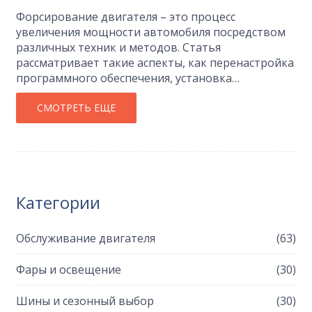
Форсирование двигателя – это процесс
увеличения мощности автомобиля посредством
различных техник и методов. Статья
рассматривает такие аспекты, как перенастройка
программного обеспечения, установка
турбонаддува и замена выхлопной системы.
Также даются советы по выбору подходящих
СМОТРЕТЬ ЕЩЕ
модификаций в зависимости от типа двигателя и
бюджета владельца. Читатели узнают, как
безопасно и эффективно улучшить
характеристики своего автомобиля.
Категории
Обслуживание двигателя
(63)
Фары и освещение
(30)
Шины и сезонный выбор
(30)