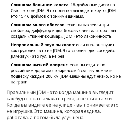
Слишком большие колеса
: 18-дюймовые диски на
Civic - это не JDM. Это попытка выглядеть круто. JDM -
это 15-16 дюймов с тонкими шинами.
Слишком много обвесов
: если вы наклеили три
спойлера, диффузор и два боковых вентилятора - вы
создали «тюнинг-кошмар». JDM - это лаконичность.
Неправильный звук выхлопа
: если выхлоп звучит
как грузовик - это не JDM. Это «тюнинг для соседей».
JDM-звук - это гул, а не рёв.
Слишком низкий клиренс
: если вы ездите по
российским дорогам с клиренсом 6 см - вы ломаете
подвеску каждые 200 км. JDM-машины едут низко, но не
на грани.
Правильный JDM - это когда машина выглядит
как будто она съехала с трека, а не с выставки.
Когда вы видите её на улице - вы понимаете: это
не игрушка. Это машина, которая ездила,
работала, а потом была улучшена.