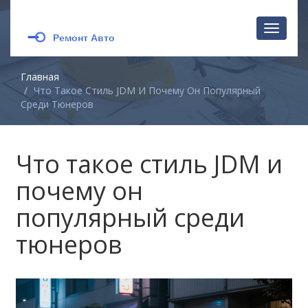
Перекл
навига
Главная
Что Такое Стиль JDM И Почему Он Популярный
Среди Тюнеров
Что такое стиль JDM и
почему он
популярный среди
тюнеров