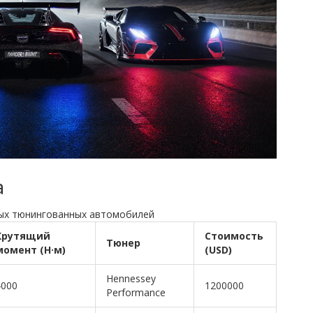
а
мых тюнингованных автомобилей
Крутящий
Стоимость
Тюнер
момент (Н·м)
(USD)
Hennessey
4000
1200000
Performance