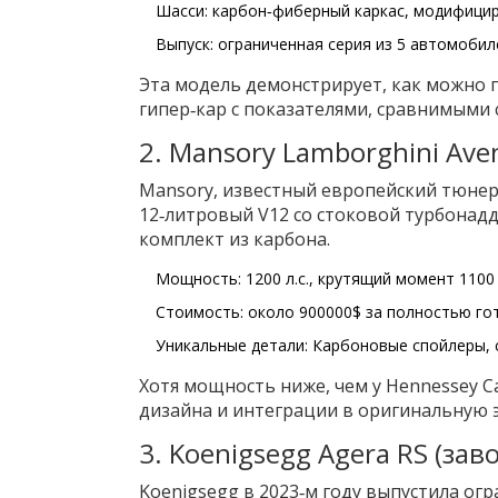
Шасси: карбон‑фиберный каркас, модифициро
Выпуск: ограниченная серия из 5 автомобил
Эта модель демонстрирует, как можно 
гипер‑кар с показателями, сравнимыми 
2. Mansory Lamborghini Aven
Mansory, известный европейский тюнер,
12‑литровый V12 со стоковой турбонад
комплект из карбона.
Мощность: 1200 л.с., крутящий момент 1100 
Стоимость: около 900000$ за полностью го
Уникальные детали: Карбоновые спойлеры, 
Хотя мощность ниже, чем у Hennessey C
дизайна и интеграции в оригинальную э
3. Koenigsegg Agera RS (зав
Koenigsegg в 2023‑м году выпустила ог