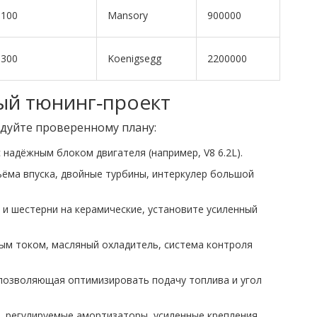
1100
Mansory
900000
1300
Koenigsegg
2200000
ый тюнинг‑проект
едуйте проверенному плану:
надёжным блоком двигателя (например, V8 6.2L).
ъёма впуска, двойные турбины, интеркулер большой
 и шестерни на керамические, установите усиленный
ым током, масляный охладитель, система контроля
позволяющая оптимизировать подачу топлива и угол
с, регулируемые амортизаторы, усиленные крепления