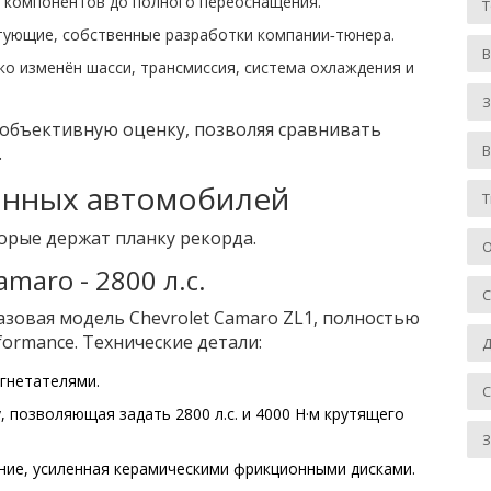
 компонентов до полного переоснащения.
тующие, собственные разработки компании‑тюнера.
ко изменён шасси, трансмиссия, система охлаждения и
З
 объективную оценку, позволяя сравнивать
.
анных автомобилей
Т
орые держат планку рекорда.
О
maro - 2800 л.с.
базовая модель
Chevrolet Camaro ZL1
, полностью
ormance. Технические детали:
Д
гнетателями.
y
, позволяющая задать 2800 л.с. и 4000 Н·м крутящего
З
ение, усиленная керамическими фрикционными дисками.