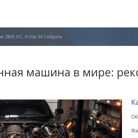
 2800 Л.с. И Как Её Собрать
ная машина в мире: реко
К
Об
Фа