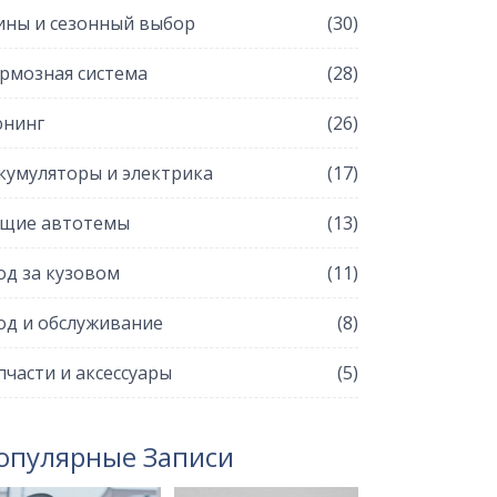
ны и сезонный выбор
(30)
рмозная система
(28)
нинг
(26)
кумуляторы и электрика
(17)
щие автотемы
(13)
од за кузовом
(11)
од и обслуживание
(8)
пчасти и аксессуары
(5)
опулярные Записи