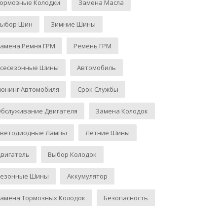
Тормозные Колодки
Замена Масла
Выбор Шин
Зимние Шины
амена Ремня ГРМ
Ремень ГРМ
Всесезонные Шины
Автомобиль
юнинг Автомобиля
Срок Службы
бслуживание Двигателя
Замена Колодок
Светодиодные Лампы
Летние Шины
вигатель
Выбор Колодок
Сезонные Шины
Аккумулятор
амена Тормозных Колодок
Безопасность