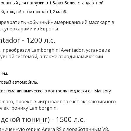
ванный для нагрузки в 1,5‑раз более стандартной.
ей, каждый стоит около 1,2 млн$.
превратить «обычный» американский маслкарт в
с суперкарами из Европы.
tador - 1200 л.с.
 преобразил Lamborghini Aventador, установив
дувной системой, а также аэродинамический
Н·м.
товый автомобиль.
система динамического контроля подвески от Mansory.
amaro, проект выигрывает за счёт эксклюзивного
лектронику Lamborghini.
одской тюнинг) - 1500 л.с.
раниченную серию Agera RS с доработанным V8,