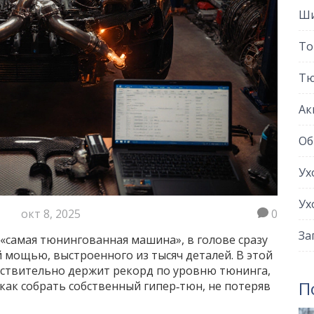
Ши
То
Тю
Ак
Об
Ух
Ух
окт 8, 2025
0
За
«самая тюнингованная машина», в голове сразу
 мощью, выстроенного из тысяч деталей. В этой
йствительно держит рекорд по уровню тюнинга,
П
как собрать собственный гипер‑тюн, не потеряв