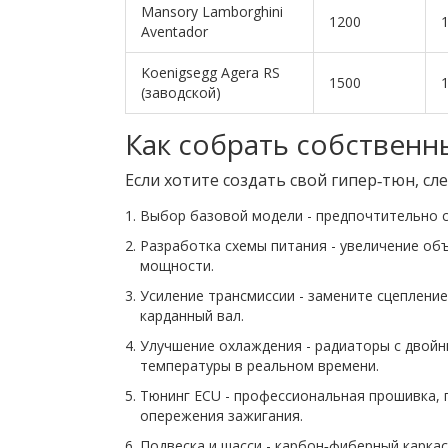
Mansory Lamborghini
1200
Aventador
Koenigsegg Agera RS
1500
(заводской)
Как собрать собственн
Если хотите создать свой гипер‑тюн, сл
Выбор базовой модели - предпочтительно с 
Разработка схемы питания - увеличение об
мощности.
Усиление трансмиссии - замените сцепление
карданный вал.
Улучшение охлаждения - радиаторы с двойн
температуры в реальном времени.
Тюнинг ECU - профессиональная прошивка, 
опережения зажигания.
Подвеска и шасси - карбон‑фиберный карка