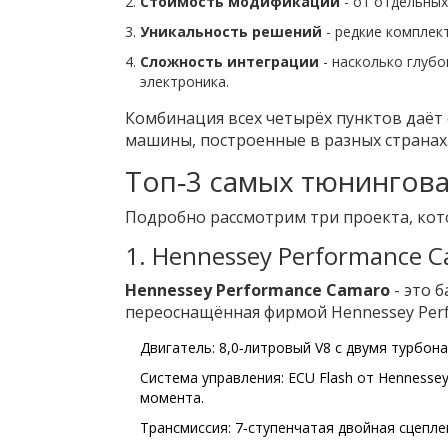
Стоимость модификаций
- от отдельных
Уникальность решений
- редкие комплек
Сложность интеграции
- насколько глубо
электроника.
Комбинация всех четырёх пунктов даёт
машины, построенные в разных странах
Топ‑3 самых тюнингов
Подробно рассмотрим три проекта, кот
1. Hennessey Performance Ca
Hennessey Performance Camaro
- это 
переоснащённая фирмой Hennessey Perf
Двигатель:
8,0‑литровый V8
с двумя турбона
Система управления:
ECU Flash от Hennesse
момента.
Трансмиссия: 7‑ступенчатая двойная сцепл