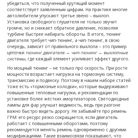
убедиться, что полученный крутящий момент
соответствует заявленным цифрам. На практике многие
автолюбители упускают третье звено – выхлоп.
Установка свободного глушителя не только звучит
громче, но и снижает обратное давление, позволяя
турбине быстрее набирать обороты. В итоге, тюнинг
двигателя требует чип‑тюнинг, а чип‑тюнинг, в свою
очередь, зависит от правильного выхлопа – это пример
цепочки
тюнинг двигателя → чип‑тюнинг → выхлопные
системы
, где каждый элемент усиливает эффект другого.
Но мощный тюнинг – не только про скорость. При росте
мощности возрастает нагрузка на тормозную систему,
трансмиссию и подвеску. Поэтому в нашем наборе статей
тоже есть «тормозные колодки», которые выдерживают
повышенные тепловые нагрузки, и рекомендации по
установке более жёстких амортизаторов. Светодиодные
лампы для фар улучшат видимость, ведь при разгоне
важно быстро видеть дорогу. Не забывайте про ремень
ГРМ: его ресурс резко сокращается, если двигатель
работает с повышенными оборотами, поэтому
рекомендуется менять ремень одновременно с другими
модификациями. Такие взаимосвязи показывают, что