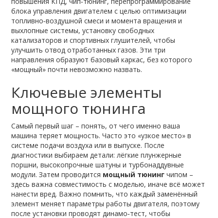
повышения КПД
,
чип‑тюнинг
,
перепрограммирование
блока управления двигателем с целью оптимизации
топливно‑воздушной смеси и момента вращения
и
выхлопные системы
,
установку свободных
катализаторов и спортивных глушителей, чтобы
улучшить отвод отработанных газов
. Эти три
направления образуют базовый каркас, без которого
«мощный» почти невозможно назвать.
Ключевые элементы
мощного тюнинга
Самый первый шаг – понять, от чего именно ваша
машина теряет мощность. Часто это «узкое место» в
системе подачи воздуха или в выпуске. После
диагностики выбираем детали: лёгкие плунжерные
поршни, высокопрочные шатуны и турбонаддувные
модули. Затем проводится
мощный тюнинг
чипом –
здесь важна совместимость с моделью, иначе всё может
нанести вред. Важно помнить, что каждый заменённый
элемент меняет параметры работы двигателя, поэтому
после установки проводят динамо‑тест, чтобы