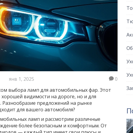
То
Тю
Ак
Об
Ух
Ух
янв 1, 2025
0
За
сом выбора ламп для автомобильных фар. Этот
 хорошей видимости на дороге, но и для
я. Разнообразие предложений на рынке
П
одходит для вашего автомобиля?
томобильных ламп и рассмотрим различные
ождение более безопасным и комфортным. От
диодов — каждый тип имеет свои плюсы и