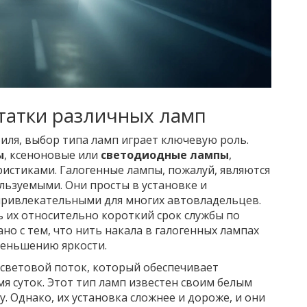
татки различных ламп
иля, выбор типа ламп играет ключевую роль.
ы
, ксеноновые или
светодиодные лампы
,
истиками. Галогенные лампы, пожалуй, являются
ьзуемыми. Они просты в установке и
 привлекательными для многих автовладельцев.
ь их относительно короткий срок службы по
но с тем, что нить накала в галогенных лампах
меньшению яркости.
 световой поток, который обеспечивает
я суток. Этот тип ламп известен своим белым
. Однако, их установка сложнее и дороже, и они