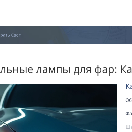
брать Свет
ьные лампы для фар: Ка
К
Об
Фа
Ши