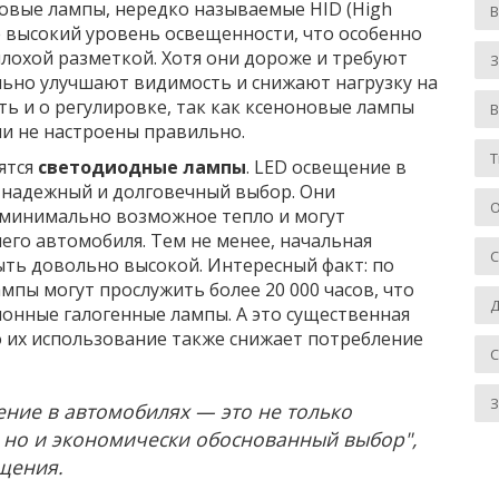
новые лампы, нередко называемые HID (High
ее высокий уровень освещенности, что особенно
плохой разметкой. Хотя они дороже и требуют
З
льно улучшают видимость и снижают нагрузку на
ть и о регулировке, так как ксеноновые лампы
ли не настроены правильно.
Т
ятся
светодиодные лампы
. LED освещение в
 надежный и долговечный выбор. Они
О
 минимально возможное тепло и могут
его автомобиля. Тем не менее, начальная
ть довольно высокой. Интересный факт: по
пы могут прослужить более 20 000 часов, что
Д
ионные галогенные лампы. А это существенная
о их использование также снижает потребление
З
ние в автомобилях — это не только
 но и экономически обоснованный выбор",
щения.