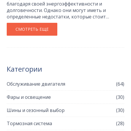
благодаря своей энергоэффективности и
долговечности. Однако они могут иметь и
определенные недостатки, которые стоит
учитывать при выборе. Например, такие лампы
могут не обеспечивать достаточно яркий пучок
СМОТРЕТЬ ЕЩЕ
света или требовать специальных адаптеров для
установки. Понимание недостатков поможет
лучше определиться с покупкой и избежать
возможных проблем. В статье мы разберем
основные минусы, которые могут возникнуть при
Категории
их использовании в автомобиле.
Обслуживание двигателя
(64)
Фары и освещение
(30)
Шины и сезонный выбор
(30)
Тормозная система
(28)