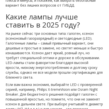
плюсы и минусы, и покажем, как выбрать безопасный
вариант без лишних вопросов от ГИБДД.
Какие лампы лучше
ставить в 2025 году?
На рынке сейчас три основных типа: галоген, ксенон
(ксеноновый газоразрядный) и светодиодные (LED).
Галогенные лампы – самый привычный вариант, они
дешевые и простые в замене, но светят меньше и быстро
изнашиваются. Ксенон дает яркий, ровный луч, но
требует специальной оптики и дороже в обслуживании.
LED‑лампы стали фаворитом благодаря высокой
яркости, низкому энергопотреблению и долгому сроку
службы, однако не все модели прошли сертификацию для
ближнего света.
Если вам важна экономия, выбирайте LED с проверенной
серией, например, Philips X-tremeVision или Osram Night
Breaker. Для бюджетного решения подойдёт галоген с
повышенной яркостью, но помните, что они не заменят
ксенон в дальнем свете. При выборе учитывайте диаметр
лампы (H7, H4 и т.д.) и тип цоколя – это поможет