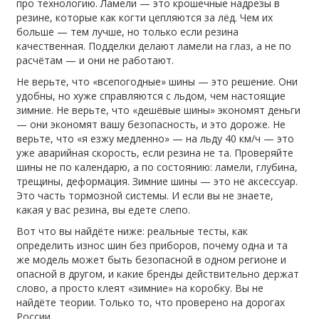
про технологию. Ламели — это крошечные надрезы в
резине, которые как когти цепляются за лёд. Чем их
больше — тем лучше, но только если резина
качественная. Подделки делают ламели на глаз, а не по
расчётам — и они не работают.
Не верьте, что «всепогодные» шины — это решение. Они
удобны, но хуже справляются с льдом, чем настоящие
зимние. Не верьте, что «дешёвые шины» экономят деньги
— они экономят вашу безопасность, и это дороже. Не
верьте, что «я езжу медленно» — на льду 40 км/ч — это
уже аварийная скорость, если резина не та. Проверяйте
шины не по календарю, а по состоянию: ламели, глубина,
трещины, деформация. Зимние шины — это не аксессуар.
Это часть тормозной системы. И если вы не знаете,
какая у вас резина, вы едете слепо.
Вот что вы найдёте ниже: реальные тесты, как
определить износ шин без приборов, почему одна и та
же модель может быть безопасной в одном регионе и
опасной в другом, и какие бренды действительно держат
слово, а просто клеят «зимние» на коробку. Вы не
найдёте теории. Только то, что проверено на дорогах
России.