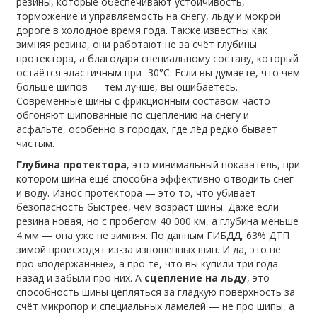
резины, которые обеспечивают устойчивость,
торможение и управляемость на снегу, льду и мокрой
дороге в холодное время года
. Также известны как
зимняя резина
, они работают не за счёт глубины
протектора, а благодаря специальному составу, который
остаётся эластичным при -30°C.
Если вы думаете, что чем
больше шипов — тем лучше, вы ошибаетесь.
Современные шины с фрикционным составом часто
обгоняют шипованные по сцеплению на снегу и
асфальте, особенно в городах, где лёд редко бывает
чистым.
Глубина протектора
,
это минимальный показатель, при
котором шина ещё способна эффективно отводить снег
и воду
.
Износ протектора
— это то, что убивает
безопасность быстрее, чем возраст шины. Даже если
резина новая, но с пробегом 40 000 км, а глубина меньше
4 мм — она уже не зимняя. По данным ГИБДД, 63% ДТП
зимой происходят из-за изношенных шин. И да, это не
про «подержанные», а про те, что вы купили три года
назад и забыли про них. А
сцепление на льду
,
это
способность шины цепляться за гладкую поверхность за
счёт микропор и специальных ламелей
— не про шипы, а