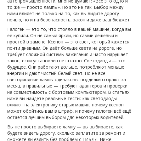
автопромышленности
, многие думают: «Всё это одно и
то же — просто лампы». Но это не так. Выбор между
ними влияет не только на то, как вы видите дорогу
ночью, но и на безопасность, закон и даже ваш бюджет.
Галоген — это то, что стояло в вашей машине, когда вы
её купили. Он не самый яркий, но самый дешёвый и
простой в замене. Ксенон — это свет, который кажется
почти дневным. Он даёт больше света на дороге, но
требует сложной системы зажигания и часто нарушает
закон, если установлен не штатно. Светодиоды — это
будущее. Они работают дольше, потребляют меньше
энергии и дают чистый белый свет. Но не все
светодиодные лампы одинаковы: подделки сгорают за
месяц, а правильные — требуют адаптеров и проверки
на совместимость с бортовым компьютером. В статьях
ниже вы найдёте реальные тесты: как светодиоды
влияют на электронику старых машин, почему ксенон
может обойтись вам в штраф, и почему галоген всё ещё
остаётся лучшим выбором для некоторых водителей.
Вы не просто выбираете лампу — вы выбираете, как
будете видеть дорогу, сколько заплатите за ремонт и
сможете ли ездить без проблем с ГИБДД. Ниже —