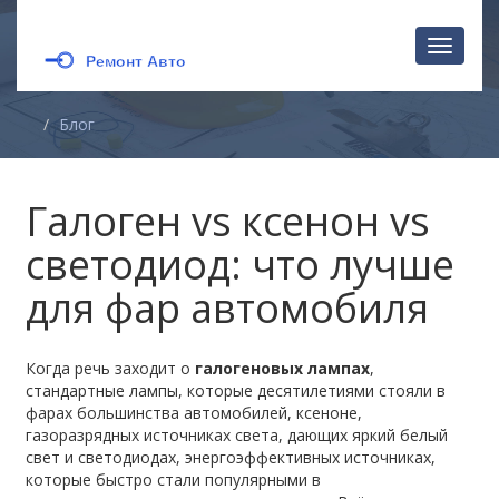
Перекл
навига
Блог
Галоген vs ксенон vs
светодиод: что лучше
для фар автомобиля
Когда речь заходит о
галогеновых лампах
,
стандартные лампы, которые десятилетиями стояли в
фарах большинства автомобилей
,
ксеноне
,
газоразрядных источниках света, дающих яркий белый
свет
и
светодиодах
,
энергоэффективных источниках,
которые быстро стали популярными в