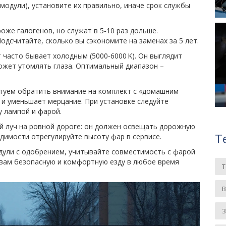
модули), установите их правильно, иначе срок службы
же галогенов, но служат в 5‑10 раз дольше.
одсчитайте, сколько вы сэкономите на заменах за 5 лет.
 часто бывает холодным (5000‑6000 K). Он выглядит
ожет утомлять глаза. Оптимальный диапазон –
етуем обратить внимание на комплект с «домашним
 и уменьшает мерцание. При установке следуйте
у лампой и фарой.
й луч на ровной дороге: он должен освещать дорожную
Т
димости отрегулируйте высоту фар в сервисе.
дули с одобрением, учитывайте совместимость с фарой
 вам безопасную и комфортную езду в любое время
З