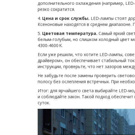
дополнительного охлаждения (например, LED‑
резко сократится.
4.
Цена и срок службы.
LED‑лампы стоят доро
Ксеноновые находятся в среднем диапазоне. П
5.
Цветовая температура.
Самый яркий свет
белым‑голубым, но слишком холодный цвет м
4300‑4600 K.
Если уже решили, что хотите LED‑лампы, сов
драйвером», он обеспечивает стабильный ток
инструкции, проверьте, что нет зазоров межд
Не забудьте после замены проверить светово
полосу без ослепления встречных. При необхо
Итог: для ярчайшего света выбирайте LED‑мо
и соблюдайте закон. Такой подход обеспечит
суток.