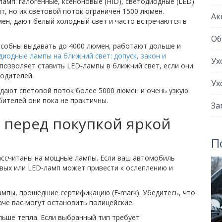
амп: галогенные, ксеноновые (HID), светодиодные (LED)
т, но их световой поток ограничен 1500 люмен.
Ак
ен, дают белый холодный свет и часто встречаются в
Об
особны выдавать до 4000 люмен, работают дольше и
иодные лампы на ближний свет: допуск, закон и
Ух
 позволяет ставить LED‑лампы в ближний свет, если они
одителей.
Ух
 дают световой поток более 5000 люмен и очень узкую
ителей они пока не практичны.
За
 перед покупкой яркой
П
ассчитаны на мощные лампы. Если ваш автомобиль
вых или LED‑ламп может привести к ослеплению и
мпы, прошедшие сертификацию (E‑mark). Убедитесь, что
наче вас могут остановить полицейские.
ше тепла. Если выбранный тип требует