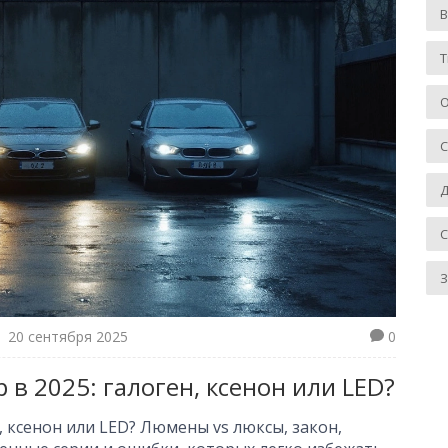
Т
О
Д
З
20 сентября 2025
0
в 2025: галоген, ксенон или LED?
н, ксенон или LED? Люмены vs люксы, закон,