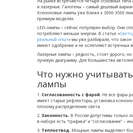
На рынке встречаются четыре основных типа л
и лазерные. Галогены – самый дешевый вариан
Ксеноновые лампы уже ближе к 3000‑3500 люм
премиум‑моделях.
LED‑лампы – сейчас популярен выбор. Они сп
потребляют меньше энергии. В статье «
Светод
реальный опыт
» мы уже разбирали, что закон
имеют одобрение и не ослепляют встречных в
Лазерные лампы – редкость, стоят дорого, но
лучевую диаграмму. Для большинства автолюб
Что нужно учитывать
лампы
1.
Согласованность с фарой.
Не все фары р
имеет старые рефлекторы, установка ксеноно
плохому распределению света.
2.
Законность.
В России допустимы только ла
в наборе есть “графика” и “согласование” – и
3.
Теплоотвод.
Мощные лампы выделяют боль