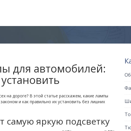
К
ы для автомобилей:
Об
 установить
Фа
ех на дороге? В этой статье расскажем, какие лампы
Ши
 законом и как правильно их установить без лишних
То
т самую яркую подсветку
Тю