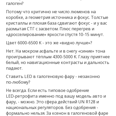
галоген?
Потому что критично не число люменов на
коробке, а геометрия источника и фокус. Толстые
кристаллы и плохая база сдвигают фокус - и у вас
размытая СТГ с засветом. Плюс перегрев и
«дросселирование» яркости спустя 10-15 минут.
Цвет 6000-6500 K - это же «видно лучше»?
Нет. На мокром асфальте и в снегу «синие» тона
проигрывают тёплым 4300-5000 K. Глазу приятнее
белый, но навигационные контрасты и дальность
падают.
Ставить LED в галогеновую фару - незаконно
по‑любому?
Не всегда. Если есть типовое одобрение
LED‑ретрофита именно под вашу модель авто и
фару, - можно. Это сфера действий UN R128 и
национальных регуляторов. Без одобрения -
формально нельзя. За ксенон в галогеновой фаре