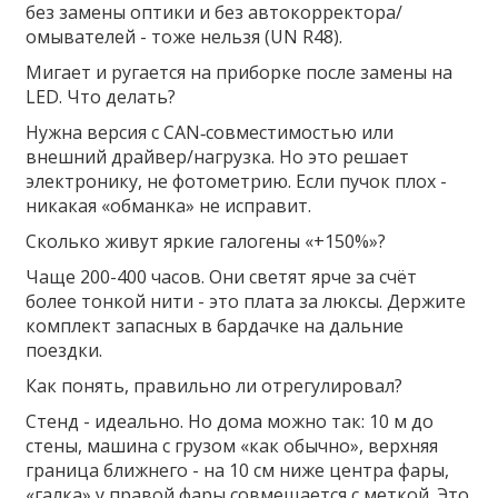
без замены оптики и без автокорректора/
омывателей - тоже нельзя (UN R48).
Мигает и ругается на приборке после замены на
LED. Что делать?
Нужна версия с CAN‑совместимостью или
внешний драйвер/нагрузка. Но это решает
электронику, не фотометрию. Если пучок плох -
никакая «обманка» не исправит.
Сколько живут яркие галогены «+150%»?
Чаще 200-400 часов. Они светят ярче за счёт
более тонкой нити - это плата за люксы. Держите
комплект запасных в бардачке на дальние
поездки.
Как понять, правильно ли отрегулировал?
Стенд - идеально. Но дома можно так: 10 м до
стены, машина с грузом «как обычно», верхняя
граница ближнего - на 10 см ниже центра фары,
«галка» у правой фары совмещается с меткой. Это