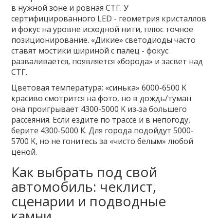
в нужной зоне и ровная СТГ. У
сертифицированного LED - геометрия кристаллов
и фокус на уровне исходной нити, плюс точное
позиционирование. «Дикие» светодиоды часто
ставят мостики шириной с палец - фокус
разваливается, появляется «борода» и засвет над
СТГ.
Цветовая температура: «синька» 6000-6500 K
красиво смотрится на фото, но в дождь/туман
она проигрывает 4300-5000 K из‑за большего
рассеяния. Если ездите по трассе и в непогоду,
берите 4300-5000 K. Для города подойдут 5000-
5700 K, но не гонитесь за «чисто белым» любой
ценой.
Как выбрать под свой
автомобиль: чеклист,
сценарии и подводные
камни