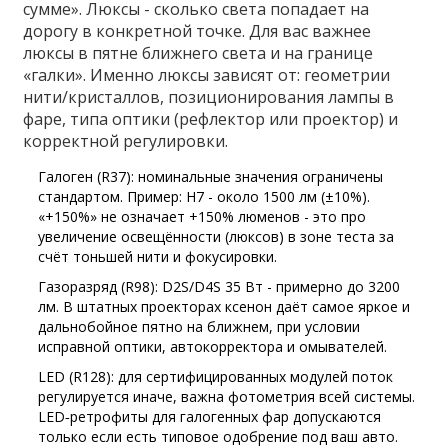
сумме». Люксы - сколько света попадает на
дорогу в конкретной точке. Для вас важнее
люксы в пятне ближнего света и на границе
«галки». Именно люксы зависят от: геометрии
нити/кристаллов, позиционирования лампы в
фаре, типа оптики (рефлектор или проектор) и
корректной регулировки.
Галоген (R37): номинальные значения ограничены
стандартом. Пример: H7 - около 1500 лм (±10%).
«+150%» не означает +150% люменов - это про
увеличение освещённости (люксов) в зоне теста за
счёт тоньшей нити и фокусировки.
Газоразряд (R98): D2S/D4S 35 Вт - примерно до 3200
лм. В штатных проекторах ксенон даёт самое яркое и
дальнобойное пятно на ближнем, при условии
исправной оптики, автокорректора и омывателей.
LED (R128): для сертифицированных модулей поток
регулируется иначе, важна фотометрия всей системы.
LED‑ретрофиты для галогенных фар допускаются
только если есть типовое одобрение под ваш авто.