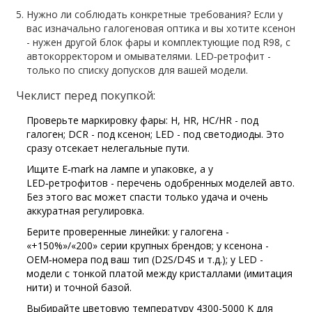
Нужно ли соблюдать конкретные требования? Если у
вас изначально галогеновая оптика и вы хотите ксенон
- нужен другой блок фары и комплектующие под R98, с
автокорректором и омывателями. LED‑ретрофит -
только по списку допусков для вашей модели.
Чеклист перед покупкой:
Проверьте маркировку фары: H, HR, HC/HR - под
галоген; DCR - под ксенон; LED - под светодиоды. Это
сразу отсекает нелегальные пути.
Ищите E‑mark на лампе и упаковке, а у
LED‑ретрофитов - перечень одобренных моделей авто.
Без этого вас может спасти только удача и очень
аккуратная регулировка.
Берите проверенные линейки: у галогена -
«+150%»/«200» серии крупных брендов; у ксенона -
OEM‑номера под ваш тип (D2S/D4S и т.д.); у LED -
модели с тонкой платой между кристаллами (имитация
нити) и точной базой.
Выбирайте цветовую температуру 4300-5000 K для