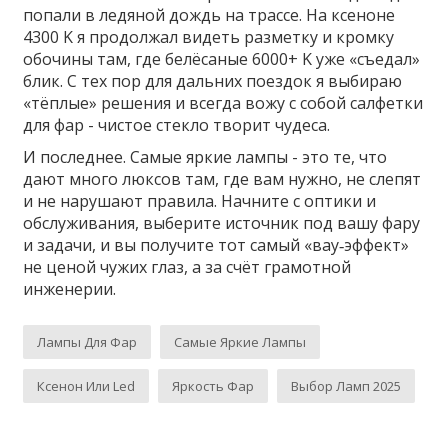
попали в ледяной дождь на трассе. На ксеноне
4300 K я продолжал видеть разметку и кромку
обочины там, где белёсаные 6000+ K уже «съедал»
блик. С тех пор для дальних поездок я выбираю
«тёплые» решения и всегда вожу с собой салфетки
для фар - чистое стекло творит чудеса.
И последнее. Самые яркие лампы - это те, что
дают много люксов там, где вам нужно, не слепят
и не нарушают правила. Начните с оптики и
обслуживания, выберите источник под вашу фару
и задачи, и вы получите тот самый «вау‑эффект»
не ценой чужих глаз, а за счёт грамотной
инженерии.
Лампы Для Фар
Самые Яркие Лампы
Ксенон Или Led
Яркость Фар
Выбор Ламп 2025