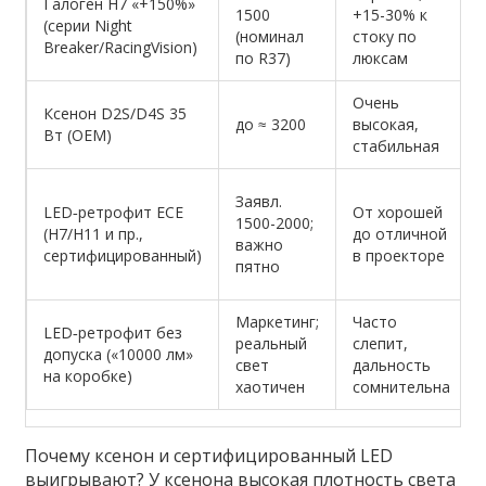
Галоген H7 «+150%»
1500
+15-30% к
(серии Night
(номинал
стоку по
Breaker/RacingVision)
по R37)
люксам
Очень
Ксенон D2S/D4S 35
до ≈ 3200
высокая,
Вт (OEM)
стабильная
Заявл.
LED‑ретрофит ECE
От хорошей
1500-2000;
(H7/H11 и пр.,
до отличной
важно
сертифицированный)
в проекторе
пятно
Маркетинг;
Часто
LED‑ретрофит без
реальный
слепит,
допуска («10000 лм»
свет
дальность
на коробке)
хаотичен
сомнительна
Почему ксенон и сертифицированный LED
выигрывают? У ксенона высокая плотность света