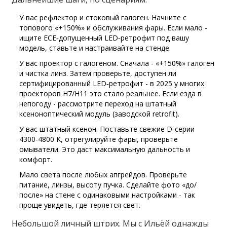
У вас рефлектор и стоковый галоген. Начните с
топового «+150%» и обслуживания фары. Если мало -
ищите ECE‑допущенный LED‑ретрофит под вашу
модель, ставьте и настраивайте на стенде.
У вас проектор с галогеном. Сначала - «+150%» галоген
и чистка линз. Затем проверьте, доступен ли
сертифицированный LED‑ретрофит - в 2025 у многих
проекторов H7/H11 это стало реальнее. Если езда в
непогоду - рассмотрите переход на штатный
ксеноноптический модуль (заводской retrofit).
У вас штатный ксенон. Поставьте свежие D‑серии
4300-4800 K, отрегулируйте фары, проверьте
омыватели. Это даст максимальную дальность и
комфорт.
Мало света после любых апгрейдов. Проверьте
питание, линзы, высоту пучка. Сделайте фото «до/
после» на стене с одинаковыми настройками - так
проще увидеть, где теряется свет.
Небольшой личный штрих. Мы с Ильёй однажды