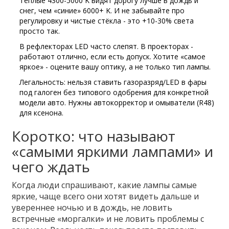
Тёплые 4300-5000 K видят дорогу лучше в дождь и
снег, чем «синие» 6000+ K. И не забывайте про
регулировку и чистые стёкла - это +10-30% света
просто так.
В рефлекторах LED часто слепят. В проекторах -
работают отлично, если есть допуск. Хотите «самое
яркое» - оцените вашу оптику, а не только тип лампы.
Легальность: нельзя ставить газоразряд/LED в фары
под галоген без типового одобрения для конкретной
модели авто. Нужны автокорректор и омыватели (R48)
для ксенона.
Коротко: что называют
«самыми яркими лампами» и
чего ждать
Когда люди спрашивают, какие лампы самые
яркие, чаще всего они хотят видеть дальше и
увереннее ночью и в дождь, не ловить
встречные «моргалки» и не ловить проблемы с