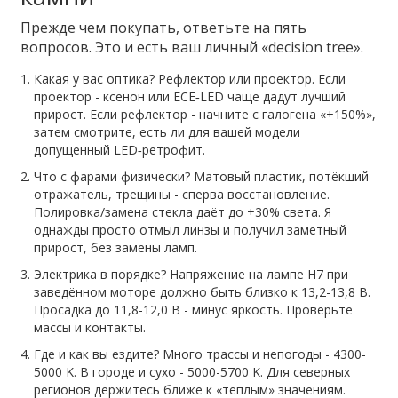
Прежде чем покупать, ответьте на пять
вопросов. Это и есть ваш личный «decision tree».
Какая у вас оптика? Рефлектор или проектор. Если
проектор - ксенон или ECE‑LED чаще дадут лучший
прирост. Если рефлектор - начните с галогена «+150%»,
затем смотрите, есть ли для вашей модели
допущенный LED‑ретрофит.
Что с фарами физически? Матовый пластик, потёкший
отражатель, трещины - сперва восстановление.
Полировка/замена стекла даёт до +30% света. Я
однажды просто отмыл линзы и получил заметный
прирост, без замены ламп.
Электрика в порядке? Напряжение на лампе H7 при
заведённом моторе должно быть близко к 13,2-13,8 В.
Просадка до 11,8-12,0 В - минус яркость. Проверьте
массы и контакты.
Где и как вы ездите? Много трассы и непогоды - 4300-
5000 K. В городе и сухо - 5000-5700 K. Для северных
регионов держитесь ближе к «тёплым» значениям.