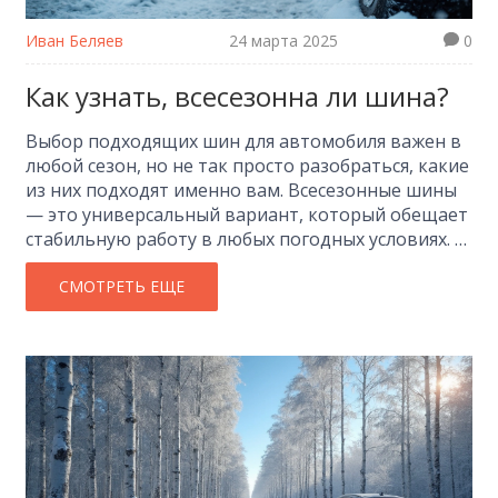
Иван Беляев
24 марта 2025
0
Как узнать, всесезонна ли шина?
Выбор подходящих шин для автомобиля важен в
любой сезон, но не так просто разобраться, какие
из них подходят именно вам. Всесезонные шины
— это универсальный вариант, который обещает
стабильную работу в любых погодных условиях. В
статье мы расскажем, как отличить такие шины
от других и какие факторы стоит учитывать при
СМОТРЕТЬ ЕЩЕ
выборе. Обозначим значки и маркировки,
которые помогут вам определить настоящие
всесезонные шины.