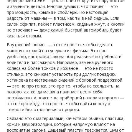
перепрошивки ЭБУ — достаточно открутить пару болтов
и заменить детали.
Многие думают, что тюнинг — это
про мощность, крылья и спойлеры. Но настоящая
радость от машины — в том, как ты в ней сидишь. Если
салон скрипит, пахнет пластиком, сиденья жмут, а кнопки
не отвечают — даже самый быстрый автомобиль будет
казаться старым.
Внутренний тюнинг — это не про то, чтобы сделать
машину похожей на суперкар из фильма. Это про
удобство
,
настройка салона под реальные потребности
водителя и пассажиров
. Например, замена рулевого
колеса на более тонкое и кожаное — это не просто
стильно, это снижает усталость при долгих поездках.
Установка качественных сидений с боковой поддержкой
— это не про гонки, это про то, чтобы не скользить на
поворотах, когда машина начинает вести себя
неожиданно. А подсветка приборной панели и порогов —
это не про моду, это про то, чтобы найти кнопку в
темноте без отвлечения от дороги.
Связано это с
материалами
,
качеством обивки, пластика,
кожи и звукоизоляции, которые напрямую влияют на
восприятие салона
. Дешевый пластик трескается, шум от