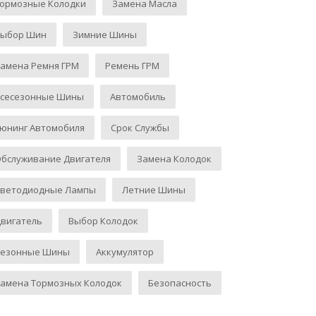
Тормозные Колодки
Замена Масла
Выбор Шин
Зимние Шины
амена Ремня ГРМ
Ремень ГРМ
Всесезонные Шины
Автомобиль
юнинг Автомобиля
Срок Службы
бслуживание Двигателя
Замена Колодок
Светодиодные Лампы
Летние Шины
вигатель
Выбор Колодок
Сезонные Шины
Аккумулятор
амена Тормозных Колодок
Безопасность