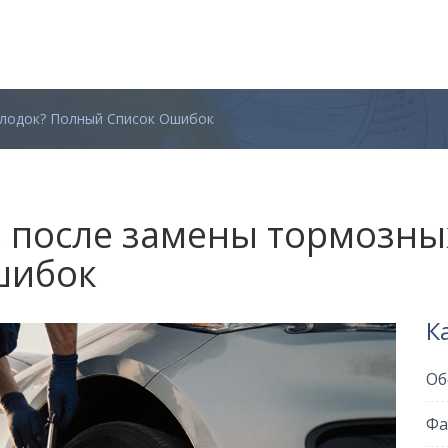
олодок? Полный Список Ошибок
ь после замены тормозны
шибок
К
Об
Фа