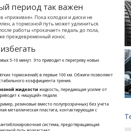
ый период так важен
 «приживке». Пока колодки и диски не
илен, а тормозной путь может удлиниться.
осле работы «прокачает» педаль до пола,
аже преждевременный износ.
избегать
вых 5‑10 минут. Это приводит к перегреву новых
ёгких торможений) в первые 100 км. Обжиги позволяют
стабильного коэффициента трения.
озной жидкости
жидкость, передающая усилие от
приводит к «мшущей» педали.
пример, резиновые вместо полупрозрачных) без учёта
глая металлическая пластига, контактирующая с
Т
антиблокировочная система, предотвращающая
рмозной путь возрастает.