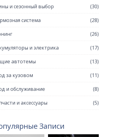
ны и сезонный выбор
(30)
рмозная система
(28)
нинг
(26)
кумуляторы и электрика
(17)
щие автотемы
(13)
од за кузовом
(11)
од и обслуживание
(8)
пчасти и аксессуары
(5)
опулярные Записи