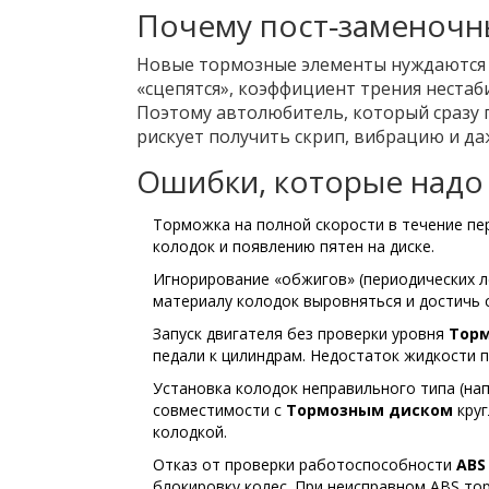
Почему пост‑заменочн
Новые тормозные элементы нуждаются в
«сцепятся», коэффициент трения нестаб
Поэтому автолюбитель, который сразу п
рискует получить скрип, вибрацию и д
Ошибки, которые надо 
Торможка на полной скорости в течение пер
колодок и появлению пятен на диске.
Игнорирование «обжигов» (периодических л
материалу колодок выровняться и достичь 
Запуск двигателя без проверки уровня
Торм
педали к цилиндрам
. Недостаток жидкости 
Установка колодок неправильного типа (на
совместимости с
Тормозным диском
кру
колодкой
.
Отказ от проверки работоспособности
ABS
блокировку колес
. При неисправном ABS то