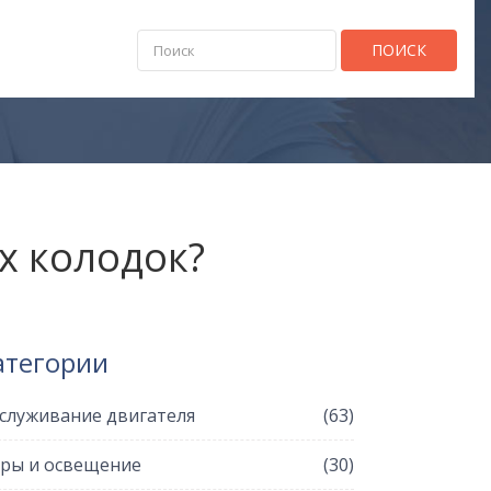
ПОИСК
х колодок?
атегории
служивание двигателя
(63)
ры и освещение
(30)