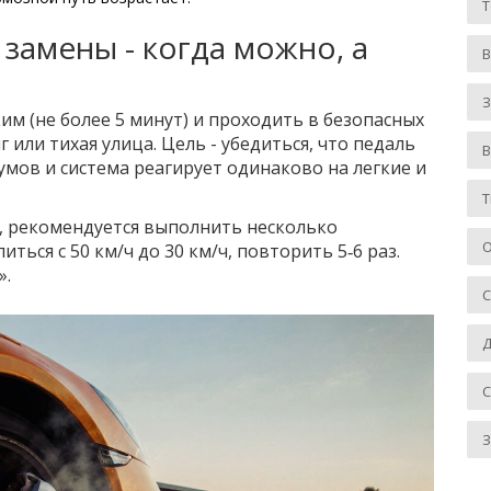
 замены - когда можно, а
З
м (не более 5 минут) и проходить в безопасных
 или тихая улица. Цель - убедиться, что педаль
умов и система реагирует одинаково на легкие и
Т
а, рекомендуется выполнить несколько
О
ться с 50 км/ч до 30 км/ч, повторить 5‑6 раз.
».
Д
З