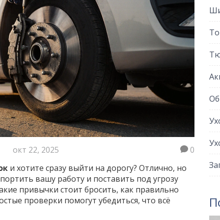
Ши
То
Тю
Ак
Об
Ух
Ух
окт 22, 2025
0
За
ок
и хотите сразу выйти на дорогу? Отлично, но
спортить вашу работу и поставить под угрозу
какие привычки стоит бросить, как правильно
П
стые проверки помогут убедиться, что всё