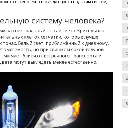
сколько естественно выглядят цвета под этим светом;
З
тельную систему человека?
му на спектральный состав света.
Зрительная
вительных клеток сетчатки, которые лучше
Т
х тонах
.
Белый свет, приближённый к дневному,
томляемость, но при слишком яркой голубой
О
 смягчает блики от встречного транспорта и
 цвета могут выглядеть менее естественно.
Д
З