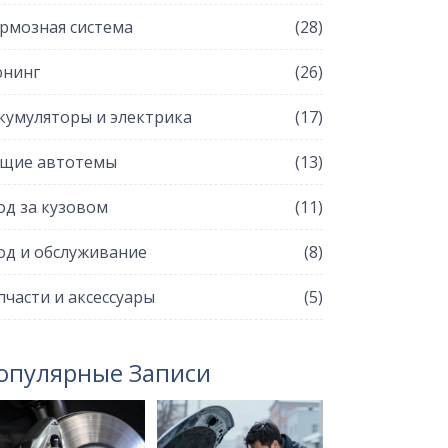
рмозная система
(28)
нинг
(26)
кумуляторы и электрика
(17)
щие автотемы
(13)
од за кузовом
(11)
од и обслуживание
(8)
пчасти и аксессуары
(5)
опулярные Записи