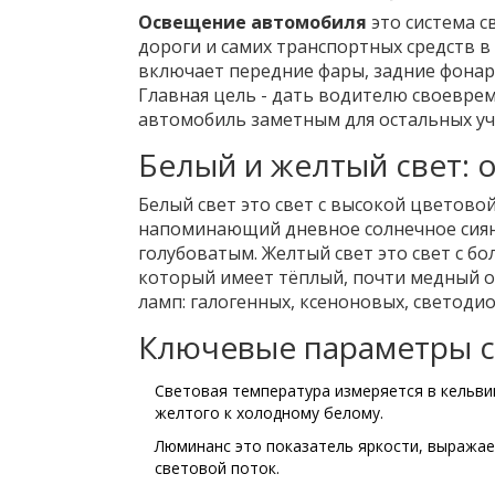
Освещение автомобиля
это система 
дороги и самих транспортных средств в
включает передние фары, задние фонари
Главная цель - дать водителю своевр
автомобиль заметным для остальных уч
Белый и желтый свет: 
Белый свет
это свет с высокой цветовой
напоминающий дневное солнечное сия
голубоватым.
Желтый свет
это свет с б
который имеет тёплый, почти медный 
ламп: галогенных, ксеноновых, светоди
Ключевые параметры с
Световая температура
измеряется в кельвин
желтого к холодному белому
.
Люминанс
это показатель яркости, выражае
световой поток
.