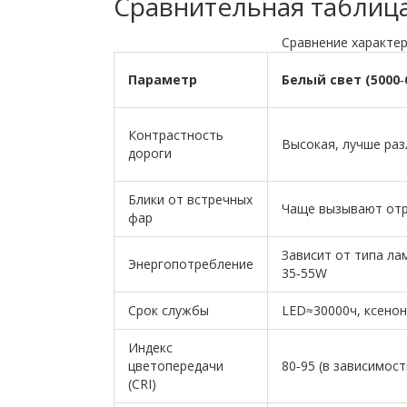
Сравнительная таблица
Сравнение характер
Параметр
Белый свет (5000‑
Контрастность
Высокая, лучше раз
дороги
Блики от встречных
Чаще вызывают от
фар
Зависит от типа лам
Энергопотребление
35‑55W
Срок службы
LED≈30000ч, ксено
Индекс
цветопередачи
80‑95 (в зависимос
(CRI)