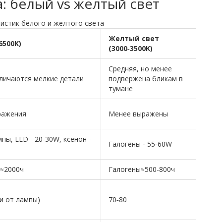
: белый vs желтый свет
истик белого и желтого света
Желтый свет
6500K)
(3000‑3500K)
Средняя, но менее
личаются мелкие детали
подвержена бликам в
тумане
ражения
Менее выражены
пы, LED - 20‑30W, ксенон -
Галогены - 55‑60W
н≈2000ч
Галогены≈500‑800ч
ти от лампы)
70‑80