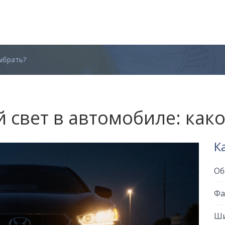
ыбрать?
 свет в автомобиле: как
К
Об
Фа
Ши