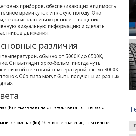
световых приборов, обеспечивающих видимость
 темное время суток и плохую погоду
.
Оно
, стоп‑сигналы и внутреннее освещение.
еменную визуальную информацию и сделать
астников движения.
основные различия
 температурой, обычно от 5000K до 6500K,
ние
.
Он выглядит ярко‑белым, иногда чуть
олее низкой цветовой температурой, около 3000K,
оттенок
.
Оба типа могут быть получены из разных
одных.
вета
Т
ах (K) и указывает на оттенок света - от тёплого
мый в люменах (lm). Чем выше значение, тем сильнее