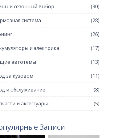
ны и сезонный выбор
(30)
рмозная система
(28)
нинг
(26)
кумуляторы и электрика
(17)
щие автотемы
(13)
од за кузовом
(11)
од и обслуживание
(8)
пчасти и аксессуары
(5)
опулярные Записи