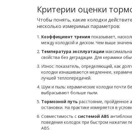
Критерии оценки торм
Чтобы понять, какие колодки действит
несколько измеримых параметров:
Коэффициент трения
показывает, наско
между колодкой и диском
. Чем выше значен
Температура эксплуатации
максимальна
свойства без деградации
. Для керамики обы
Износ: показатель, определяющий, как дол
колодки изнашиваются медленнее, керамиче
лучшей теплопередачей.
Шум и пыль: керамические колодки почти б
выбрасывают больше пыли.
Тормозной путь
расстояние, пройденное 
остановки
. На практике измеряется в услов
Совместимость с
системой ABS
антиблоки
поведения колодок при быстром нажатии п
ABS.