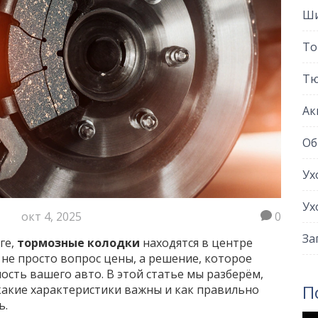
Ши
То
Тю
Ак
Об
Ух
Ух
окт 4, 2025
0
За
ге,
тормозные колодки
находятся в центре
не просто вопрос цены, а решение, которое
сть вашего авто. В этой статье мы разберём,
П
какие характеристики важны и как правильно
ь.