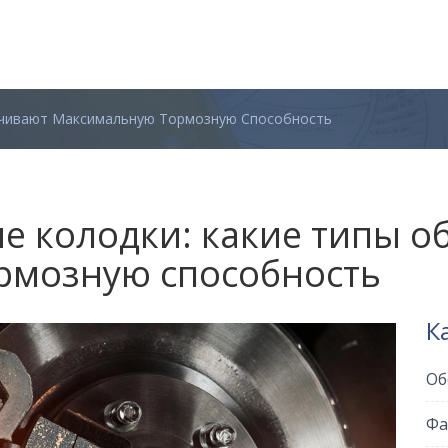
ечивают Максимальную Тормозную Способность
 колодки: какие типы о
рмозную способность
К
Об
Фа