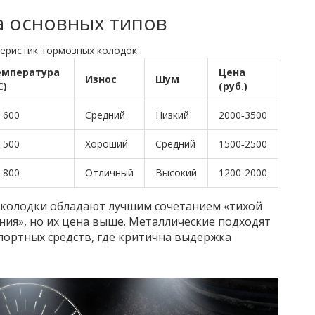
а основных типов
теристик тормозных колодок
емпература
Цена
Износ
Шум
C)
(руб.)
 600
Средний
Низкий
2000‑3500
 500
Хороший
Средний
1500‑2500
 800
Отличный
Высокий
1200‑2000
 колодки обладают лучшим сочетанием «тихой
ния», но их цена выше. Металлические подходят
портных средств, где критична выдержка