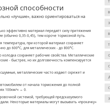
озной способности
ельно «лучшие», важно ориентироваться на
З
лько эффективно материал передаёт силу притяжения
ие (обычно 0,35-0,45), тем короче тормозной путь.
я температура, при которой материал сохраняет
Т
чно до 600°C, для металлических - до 800°C.
го колодка сохраняет рабочие свойства. Металлические
О
ские - быстрее, но их долговечность компенсируется
есшумные, металлические часто издают скрежет и
Д
автомобилем от начала торможения до полной
иях 100км/ч → 0.
ровочной системой, требующей предсказуемого
З
едали
. Некоторые материалы могут вызывать «прокачку»