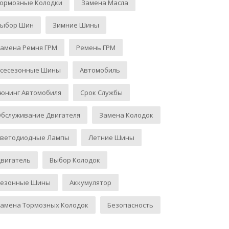
Тормозные Колодки
Замена Масла
Выбор Шин
Зимние Шины
амена Ремня ГРМ
Ремень ГРМ
Всесезонные Шины
Автомобиль
юнинг Автомобиля
Срок Службы
бслуживание Двигателя
Замена Колодок
Светодиодные Лампы
Летние Шины
вигатель
Выбор Колодок
Сезонные Шины
Аккумулятор
амена Тормозных Колодок
Безопасность