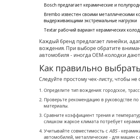
Bosch
предлагает керамические и полупрод
Brembo
известен своими металлическими к
выдерживающими экстремальные нагрузки
Textar
рабочий вариант керамических коло
Каждый бренд предлагает линейки, ад
вождения. При выборе обратите внима
автомобиля - иногда OEM‑колодки дают
Как правильно выбрать
Следуйте простому чек-листу, чтобы не 
Определите тип вождения: городское, трасса
Проверьте рекомендацию в руководстве по 
материалы.
Сравните коэффициент трения и температур
слишком жаркое климата потребует керамик
Учитывайте совместимость с
ABS
- керамик
автомобилей, металлические - для машин 