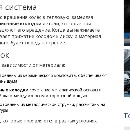
я система
ю вращения колёс в тепловую, замедляя
рмозные колодки
детали, которые при
медляют его вращение
. Когда вы нажимаете
вает прижатие колодок к диску, а материал
вно будет передано трение.
ок
 зависимости от материала:
товлены из керамического композита, обеспечивают
ень шума
зные колодки
сочетание металлической основы и
 баланс между износом и тормозной мощью
готовлены из металлической стружки, рассчитаны на
туры
Т
, которые проявляются в разных условиях