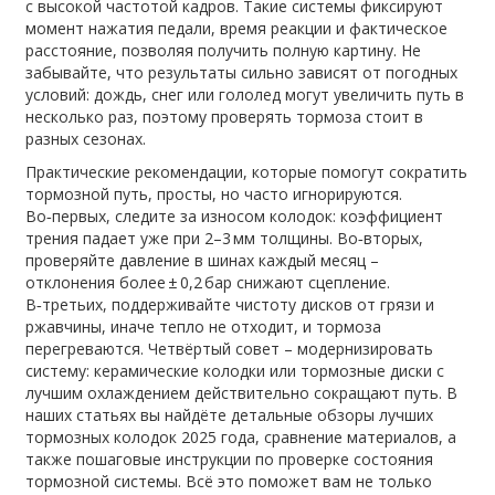
с высокой частотой кадров. Такие системы фиксируют
момент нажатия педали, время реакции и фактическое
расстояние, позволяя получить полную картину. Не
забывайте, что результаты сильно зависят от погодных
условий: дождь, снег или гололед могут увеличить путь в
несколько раз, поэтому проверять тормоза стоит в
разных сезонах.
Практические рекомендации, которые помогут сократить
тормозной путь, просты, но часто игнорируются.
Во‑первых, следите за износом колодок: коэффициент
трения падает уже при 2–3 мм толщины. Во‑вторых,
проверяйте давление в шинах каждый месяц –
отклонения более ± 0,2 бар снижают сцепление.
В‑третьих, поддерживайте чистоту дисков от грязи и
ржавчины, иначе тепло не отходит, и тормоза
перегреваются. Четвёртый совет – модернизировать
систему: керамические колодки или тормозные диски с
лучшим охлаждением действительно сокращают путь. В
наших статьях вы найдёте детальные обзоры лучших
тормозных колодок 2025 года, сравнение материалов, а
также пошаговые инструкции по проверке состояния
тормозной системы. Всё это поможет вам не только