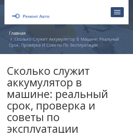
Перекл
навига
Главная
Сколько Служит Аккумулятор В Машине: Реальный
Срок, Проверка И Советы По Эксплуатации
Сколько служит
аккумулятор в
машине: реальный
срок, проверка и
советы по
эксплуатации